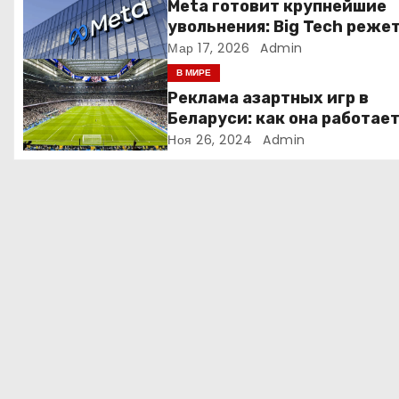
Meta готовит крупнейшие
п
увольнения: Big Tech реже
людей ради искусственно
Мар 17, 2026
Admin
о
интеллекта
В МИРЕ
з
Реклама азартных игр в
Беларуси: как она работае
а
Ноя 26, 2024
Admin
п
и
с
я
м