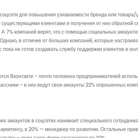
 соцсети для повышения узнаваемости бренда или товара/
с существующими клиентами и получения от них обратной с
. А 7% компаний верят, что с помощью социальных аккаунто
 Однако, в отличие от больших компаний, которые настраив
с пока не готов создавать службу поддержки клиентов в онл
ется Вконтакте – почти половина предпринимателей исполь
лассники – в них ведут свои аккаунты 22% опрошенных комп
их аккаунтов в соцсетях нанимает специального сотрудника
аркетингу, в 20% — менеджер по развитию. Остальные при
тство – доли таких фирм составляют по 20%.