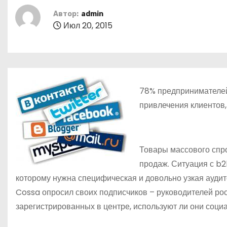
о
Автор:
admin
м
Июл 20, 2015
у
78% предпринимателей
привлечения клиентов,
Товары массового спр
продаж. Ситуация с b2b
которому нужна специфическая и довольно узкая аудит
Cossa опросил своих подписчиков – руководителей рос
зарегистрированных в центре, используют ли они социа