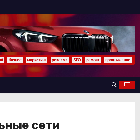
ий
бизнес
маркетинг
реклама
SEO
ремонт
продвижение
ьные сети