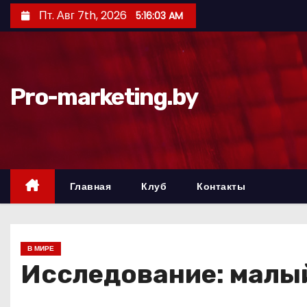
П
Пт. Авг 7th, 2026
5:16:04 AM
е
р
е
й
Pro-marketing.by
т
и
к
с
о
Главная
Клуб
Контакты
д
е
р
В МИРЕ
ж
Исследование: малый
и
м