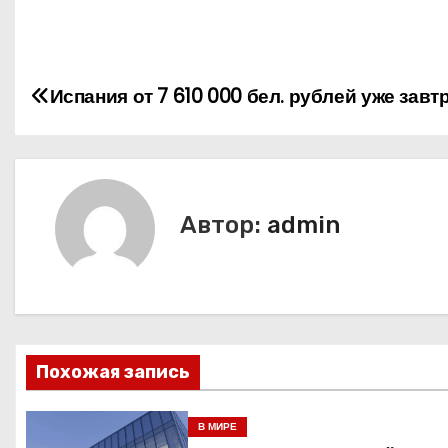
Н
Испания от 7 610 000 бел. рублей уже завтр
а
в
и
Автор:
admin
г
а
ц
Похожая запись
и
я
В МИРЕ