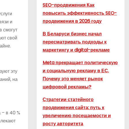
SEO-продвижения Как
повысить эффективность SEO-
услуги
продвижения в 2026 году
вязи и
в смогут
В Беларуси бизнес начал
ают свой
пересматривать подходы к
айне.
маркетингу и digital-рекламе
Meta прекращает политическую
и социальную рекламу в ЕС.
зуют эту
Почему это меняет рынок
аний, на
цифровой рекламы?
Стратегии статейного
продвижения сайта: путь к
 – в 40 %
увеличению посещаемости и
влекают
росту авторитета