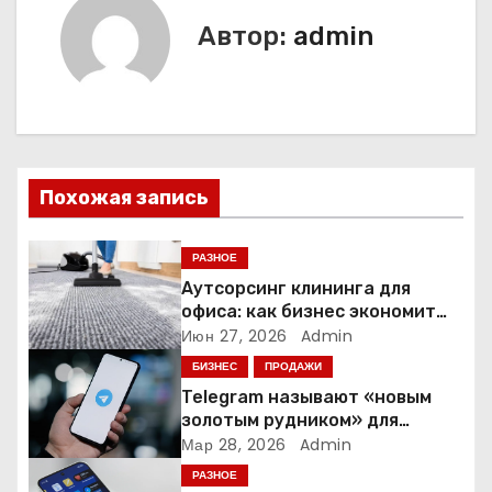
и
Автор:
admin
г
а
ц
Похожая запись
и
я
РАЗНОЕ
Аутсорсинг клининга для
п
офиса: как бизнес экономит
время и деньги на уборке
Июн 27, 2026
Admin
о
БИЗНЕС
ПРОДАЖИ
з
Telegram называют «новым
золотым рудником» для
а
креаторов: как блогеры
Мар 28, 2026
Admin
создают онлайн-бизнес
РАЗНОЕ
п