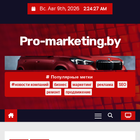
П
Вс. Авг 9th, 2026
2:24:28 AM
е
р
е
Pro-marketing.by
й
т
и
к
с
Популярные метки
о
#новости компаний
бизнес
маркетинг
реклама
SEO
д
ремонт
продвижение
е
р
ж
и
м