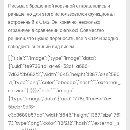
Письма с брошенной корзиной отправлялись и
раньше, но для этого использовался функционал,
встроенный в CMS. Он, конечно, несколько
ограничен в сравнении с enKod. Совместно
решили, что нужно переносить все в CDP и заодно
взбодрить внешний вид писем.
[{"title":"","image":{"type":"image","data":
{"uuid":"fe97364d-a4e9-52cf-a686-
7d63f2b682f2","width":1645,"height":1387,"size":580
71,"type":"png","color":"ebeceb","hash":"","external_
service":[]}}},{"title":"","image":
{"type":"image","data":{"uuid":"778c9fce-ef7e-
5bcb-9df8-
c3d3689b57ca","width":1645,"height":1387,"size":761
73,"type":"png","color":"f2f2f2","hash":"","external_s