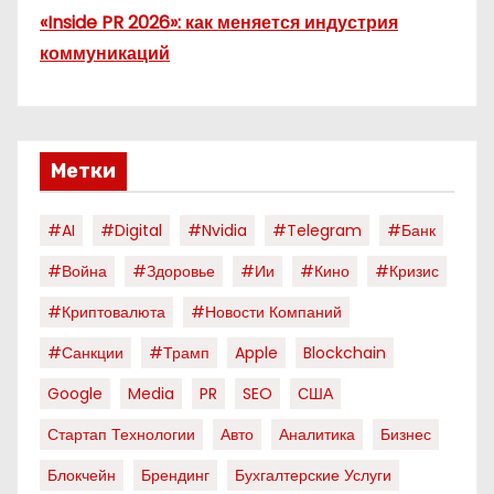
«Inside PR 2026»: как меняется индустрия
коммуникаций
Метки
#AI
#digital
#nvidia
#telegram
#банк
#война
#здоровье
#ии
#кино
#кризис
#криптовалюта
#новости Компаний
#санкции
#трамп
Apple
Blockchain
Google
Media
PR
SEO
США
Стартап Технологии
Авто
Аналитика
Бизнес
Блокчейн
Брендинг
Бухгалтерские Услуги