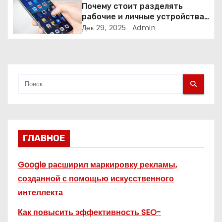
Почему стоит разделять
и
рабочие и личные устройства
— и чем опасно всё смешивать
Дек 29, 2025
Admin
с
я
м
ГЛАВНОЕ
Google расширил маркировку рекламы,
созданной с помощью искусственного
интеллекта
Как повысить эффективность SEO-