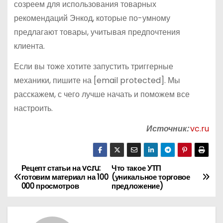
созреем для использования товарных
рекомендаций Энкод, которые по-умному
предлагают товары, учитывая предпочтения
клиента.
Если вы тоже хотите запустить триггерные
механики, пишите на [email protected]. Мы
расскажем, с чего лучше начать и поможем все
настроить.
Источник:
vc.ru
Рецепт статьи на vc.ru:
Что такое УТП
Н
готовим материал на 100
(уникальное торговое
000 просмотров
предложение)
а
в