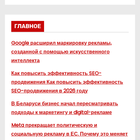
н
а
ГЛАВНОЕ
ц
и
Google расширил маркировку рекламы,
созданной с помощью искусственного
я
интеллекта
з
Как повысить эффективность SEO-
а
продвижения Как повысить эффективность
SEO-продвижения в 2026 году
п
В Беларуси бизнес начал пересматривать
и
подходы к маркетингу и digital-рекламе
с
Meta прекращает политическую и
е
социальную рекламу в ЕС. Почему это меняет