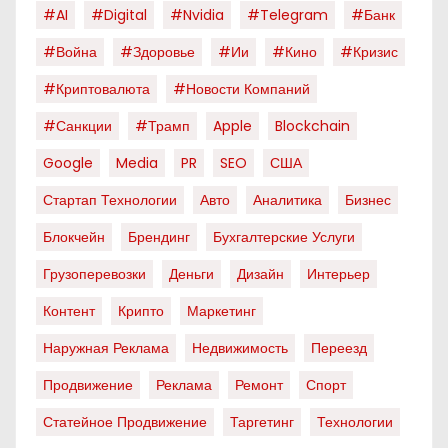
#AI
#digital
#nvidia
#telegram
#банк
#война
#здоровье
#ии
#кино
#кризис
#криптовалюта
#новости Компаний
#санкции
#трамп
Apple
Blockchain
Google
Media
PR
SEO
США
Стартап Технологии
Авто
Аналитика
Бизнес
Блокчейн
Брендинг
Бухгалтерские Услуги
Грузоперевозки
Деньги
Дизайн
Интерьер
Контент
Крипто
Маркетинг
Наружная Реклама
Недвижимость
Переезд
Продвижение
Реклама
Ремонт
Спорт
Статейное Продвижение
Таргетинг
Технологии