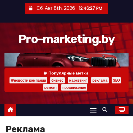
П
Сб. Авг 8th, 2026
12:46:29 PM
е
р
е
Pro-marketing.by
й
т
и
к
с
Популярные метки
о
#новости компаний
бизнес
маркетинг
реклама
SEO
д
ремонт
продвижение
е
р
ж
и
Реклама
м