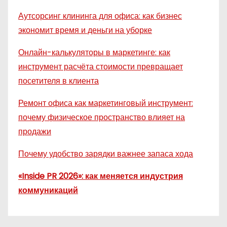
Аутсорсинг клининга для офиса: как бизнес
экономит время и деньги на уборке
Онлайн-калькуляторы в маркетинге: как
инструмент расчёта стоимости превращает
посетителя в клиента
Ремонт офиса как маркетинговый инструмент:
почему физическое пространство влияет на
продажи
Почему удобство зарядки важнее запаса хода
«Inside PR 2026»: как меняется индустрия
коммуникаций