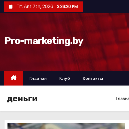
П
Пт. Авг 7th, 2026
3:36:21 PM
е
р
е
й
Pro-marketing.by
т
и
к
с
о
Главная
Клуб
Контакты
д
е
деньги
Главн
р
ж
и
м