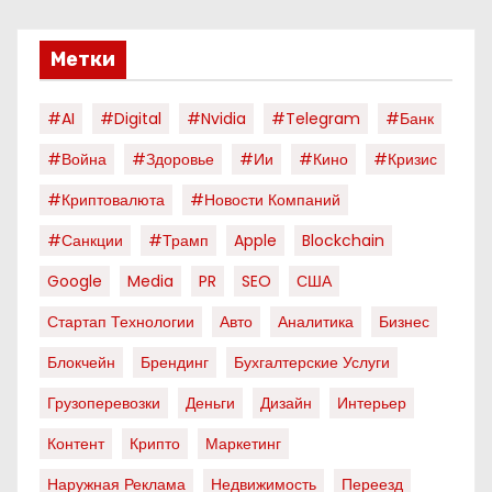
Метки
#AI
#digital
#nvidia
#telegram
#банк
#война
#здоровье
#ии
#кино
#кризис
#криптовалюта
#новости Компаний
#санкции
#трамп
Apple
Blockchain
Google
Media
PR
SEO
США
Стартап Технологии
Авто
Аналитика
Бизнес
Блокчейн
Брендинг
Бухгалтерские Услуги
Грузоперевозки
Деньги
Дизайн
Интерьер
Контент
Крипто
Маркетинг
Наружная Реклама
Недвижимость
Переезд