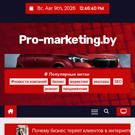
П
Вс. Авг 9th, 2026
12:46:41 PM
е
р
е
Pro-marketing.by
й
т
и
к
с
Популярные метки
о
#новости компаний
бизнес
маркетинг
реклама
SEO
д
ремонт
продвижение
е
р
ж
и
м
му бизнес теряет клиентов в интернете, даже если у него ес