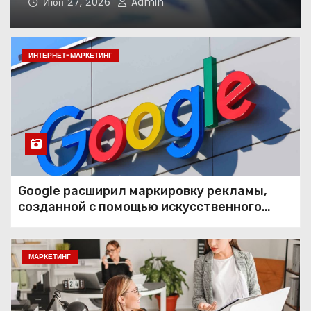
Июн 27, 2026
инструмент: почему
Admin
физическое пространство
влияет на продажи
ИНТЕРНЕТ-МАРКЕТИНГ
Как повысить
эффективность SEO-
продвижения Как повысить
эффективность SEO-
продвижения в 2026 году
Как собрать сайт-визитку в
Figma без опыта
Google расширил маркировку рекламы,
созданной с помощью искусственного
интеллекта
В Беларуси бизнес начал
пересматривать подходы к
МАРКЕТИНГ
маркетингу и digital-
рекламе