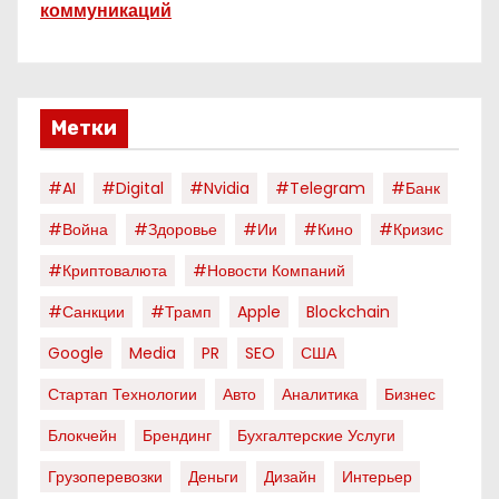
коммуникаций
Метки
#AI
#digital
#nvidia
#telegram
#банк
#война
#здоровье
#ии
#кино
#кризис
#криптовалюта
#новости Компаний
#санкции
#трамп
Apple
Blockchain
Google
Media
PR
SEO
США
Стартап Технологии
Авто
Аналитика
Бизнес
Блокчейн
Брендинг
Бухгалтерские Услуги
Грузоперевозки
Деньги
Дизайн
Интерьер