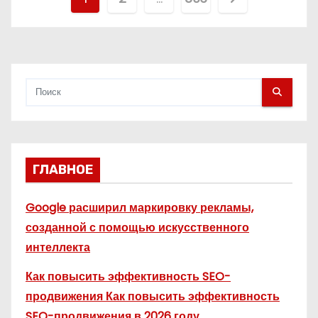
а
г
и
н
а
ГЛАВНОЕ
ц
и
Google расширил маркировку рекламы,
созданной с помощью искусственного
я
интеллекта
з
Как повысить эффективность SEO-
а
продвижения Как повысить эффективность
SEO-продвижения в 2026 году