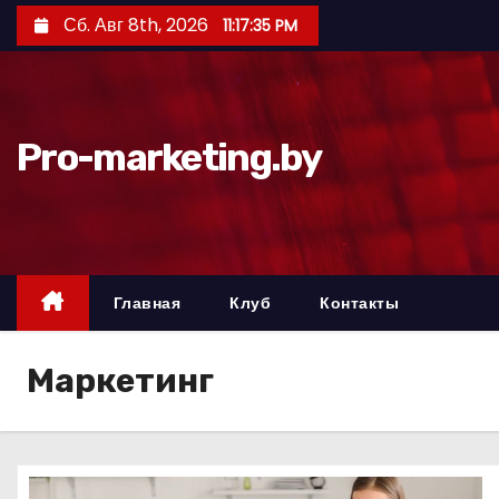
П
Сб. Авг 8th, 2026
11:17:37 PM
е
р
е
й
Pro-marketing.by
т
и
к
с
о
Главная
Клуб
Контакты
д
е
Маркетинг
р
ж
и
м