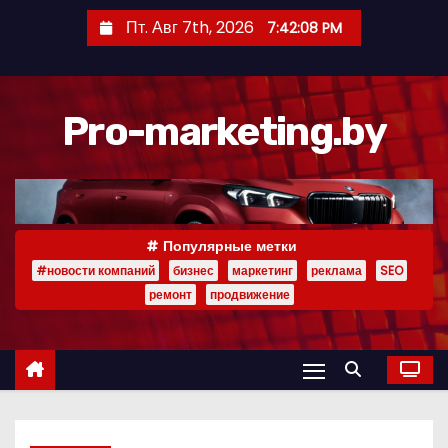
П
Пт. Авг 7th, 2026
7:42:09 PM
е
р
е
Pro-marketing.by
й
т
и
к
с
Популярные метки
о
#новости компаний
бизнес
маркетинг
реклама
SEO
д
ремонт
продвижение
е
р
ж
и
м