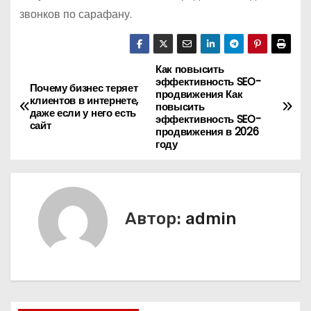
звонков по сарафану.
Как повысить
Н
эффективность SEO-
Почему бизнес теряет
продвижения Как
а
клиентов в интернете,
повысить
даже если у него есть
эффективность SEO-
сайт
в
продвижения в 2026
году
и
г
Автор:
admin
а
ц
и
я