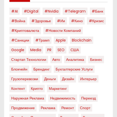
#AI
#digital
#nvidia
#telegram
#банк
#война
#здоровье
#ии
#кино
#кризис
#криптовалюта
#новости Компаний
#санкции
#трамп
Apple
Blockchain
Google
Media
PR
SEO
США
Стартап Технологии
Авто
Аналитика
Бизнес
Блокчейн
Брендинг
Бухгалтерские Услуги
Грузоперевозки
Деньги
Дизайн
Интерьер
Контент
Крипто
Маркетинг
Наружная Реклама
Недвижимость
Переезд
Продвижение
Реклама
Ремонт
Спорт