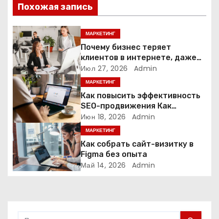
Похожая запись
п
МАРКЕТИНГ
о
Почему бизнес теряет
з
клиентов в интернете, даже
если у него есть сайт
Июл 27, 2026
Admin
а
МАРКЕТИНГ
Как повысить эффективность
п
SEO-продвижения Как
повысить эффективность SEO-
Июн 18, 2026
Admin
и
продвижения в 2026 году
МАРКЕТИНГ
с
Как собрать сайт-визитку в
Figma без опыта
я
Май 14, 2026
Admin
м