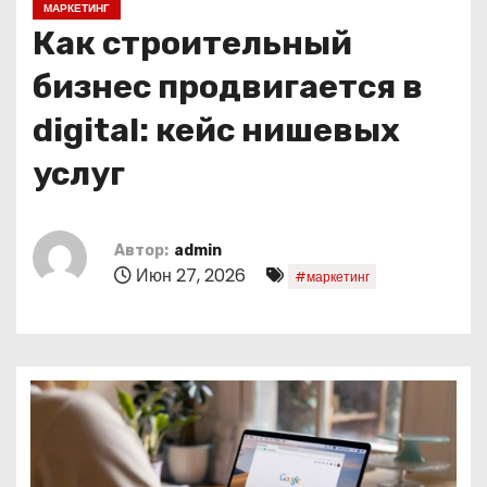
МАРКЕТИНГ
о
Как строительный
м
у
бизнес продвигается в
digital: кейс нишевых
услуг
Автор:
admin
Июн 27, 2026
#маркетинг