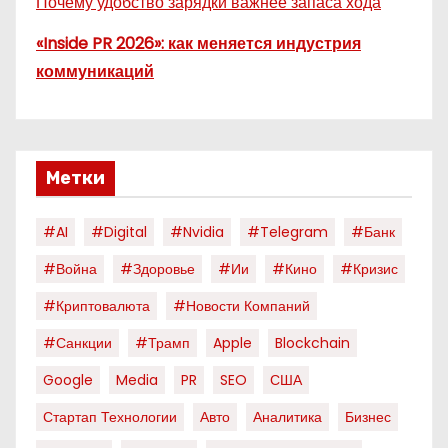
Почему удобство зарядки важнее запаса хода
«Inside PR 2026»: как меняется индустрия
коммуникаций
Метки
#AI
#digital
#nvidia
#telegram
#банк
#война
#здоровье
#ии
#кино
#кризис
#криптовалюта
#новости Компаний
#санкции
#трамп
Apple
Blockchain
Google
Media
PR
SEO
США
Стартап Технологии
Авто
Аналитика
Бизнес