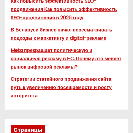
Как повысить эффективность SEO-
продвижения Как повысить эффективность
SEO-продвижения в 2026 году
В Беларуси бизнес начал пересматривать
подходы к маркетингу и digital-рекламе
Meta прекращает политическую и
социальную рекламу в ЕС. Почему это меняет
рынок цифровой рекламы?
Стратегии статейного продвижения сайта:
путь к увеличению посещаемости и росту
авторитета
Страницы