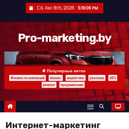
П
Сб. Авг 8th, 2026
5:19:07 PM
е
р
е
Pro-marketing.by
й
т
и
к
с
Популярные метки
о
#новости компаний
бизнес
маркетинг
реклама
SEO
д
ремонт
продвижение
е
р
ж
и
Интернет-маркетинг
м