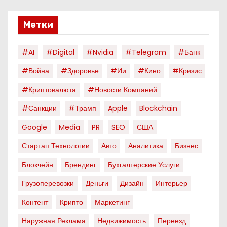
Метки
#AI
#digital
#nvidia
#telegram
#банк
#война
#здоровье
#ии
#кино
#кризис
#криптовалюта
#новости Компаний
#санкции
#трамп
Apple
Blockchain
Google
Media
PR
SEO
США
Стартап Технологии
Авто
Аналитика
Бизнес
Блокчейн
Брендинг
Бухгалтерские Услуги
Грузоперевозки
Деньги
Дизайн
Интерьер
Контент
Крипто
Маркетинг
Наружная Реклама
Недвижимость
Переезд