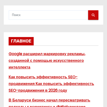
г
и
н
а
ГЛАВНОЕ
ц
и
Google расширил маркировку рекламы,
созданной с помощью искусственного
я
интеллекта
з
Как повысить эффективность SEO-
а
продвижения Как повысить эффективность
SEO-продвижения в 2026 году
п
В Беларуси бизнес начал пересматривать
и
подходы к маркетингу и digital-рекламе