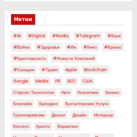
Метки
#AI
#digital
#nvidia
#telegram
#банк
#война
#здоровье
#ии
#кино
#кризис
#криптовалюта
#новости Компаний
#санкции
#трамп
Apple
Blockchain
Google
Media
PR
SEO
США
Стартап Технологии
Авто
Аналитика
Бизнес
Блокчейн
Брендинг
Бухгалтерские Услуги
Грузоперевозки
Деньги
Дизайн
Интерьер
Контент
Крипто
Маркетинг