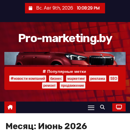
П
Вс. Авг 9th, 2026
10:08:31 PM
е
р
е
Pro-marketing.by
й
т
и
к
с
Популярные метки
о
#новости компаний
бизнес
маркетинг
реклама
SEO
д
ремонт
продвижение
е
р
ж
и
Месяц:
Июнь 2026
м