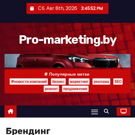
П
Сб. Авг 8th, 2026
3:45:53 PM
е
р
е
Pro-marketing.by
й
т
и
к
с
Популярные метки
о
#новости компаний
бизнес
маркетинг
реклама
SEO
д
ремонт
продвижение
е
р
ж
и
Брендинг
м