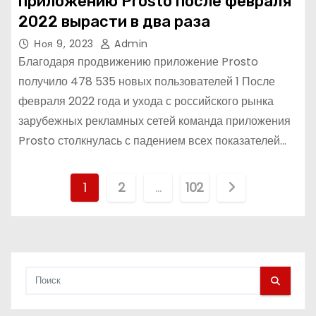
приложению Prosto после февраля
2022 вырасти в два раза
Ноя 9, 2023
Admin
Благодаря продвижению приложение Prosto
получило 478 535 новых пользователей 1 После
февраля 2022 года и ухода с российского рынка
зарубежных рекламных сетей команда приложения
Prosto столкнулась с падением всех показателей…
П
1
2
…
102
а
г
и
н