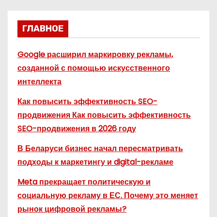
а
ГЛАВНОЕ
ц
и
Google расширил маркировку рекламы,
созданной с помощью искусственного
я
интеллекта
з
Как повысить эффективность SEO-
а
продвижения Как повысить эффективность
SEO-продвижения в 2026 году
п
В Беларуси бизнес начал пересматривать
и
подходы к маркетингу и digital-рекламе
с
Meta прекращает политическую и
е
социальную рекламу в ЕС. Почему это меняет
рынок цифровой рекламы?