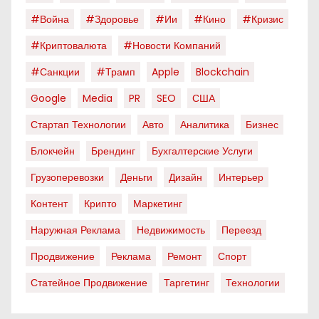
#война
#здоровье
#ии
#кино
#кризис
#криптовалюта
#новости Компаний
#санкции
#трамп
Apple
Blockchain
Google
Media
PR
SEO
США
Стартап Технологии
Авто
Аналитика
Бизнес
Блокчейн
Брендинг
Бухгалтерские Услуги
Грузоперевозки
Деньги
Дизайн
Интерьер
Контент
Крипто
Маркетинг
Наружная Реклама
Недвижимость
Переезд
Продвижение
Реклама
Ремонт
Спорт
Статейное Продвижение
Таргетинг
Технологии