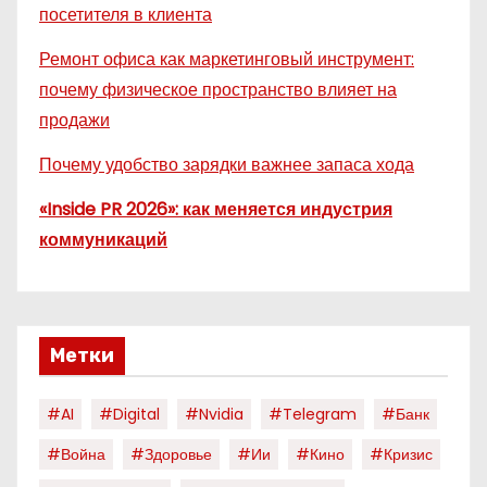
посетителя в клиента
Ремонт офиса как маркетинговый инструмент:
почему физическое пространство влияет на
продажи
Почему удобство зарядки важнее запаса хода
«Inside PR 2026»: как меняется индустрия
коммуникаций
Метки
#AI
#digital
#nvidia
#telegram
#банк
#война
#здоровье
#ии
#кино
#кризис