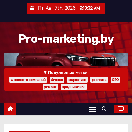
П
Пт. Авг 7th, 2026
9:18:33 AM
е
р
е
Pro-marketing.by
й
т
и
к
с
Популярные метки
о
#новости компаний
бизнес
маркетинг
реклама
SEO
д
ремонт
продвижение
е
р
ж
и
м