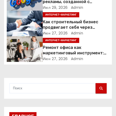
рекламы, созданной с
з
помощью искусственного
Июл 29, 2026
Admin
интеллекта
ИНТЕРНЕТ-МАРКЕТИНГ
а
Как строительный бизнес
продвигает себя через
п
контент: кейс кровельных
Июн 27, 2026
Admin
компаний
и
ИНТЕРНЕТ-МАРКЕТИНГ
Ремонт офиса как
с
маркетинговый инструмент:
почему физическое
Июн 27, 2026
Admin
я
пространство влияет на
продажи
м