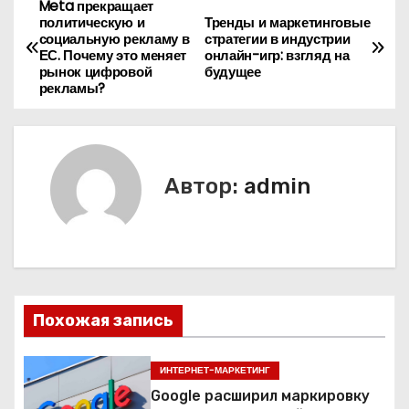
Meta прекращает
Н
политическую и
Тренды и маркетинговые
социальную рекламу в
стратегии в индустрии
а
ЕС. Почему это меняет
онлайн-игр: взгляд на
рынок цифровой
будущее
в
рекламы?
и
г
Автор:
admin
а
ц
и
я
Похожая запись
п
ИНТЕРНЕТ-МАРКЕТИНГ
о
Google расширил маркировку