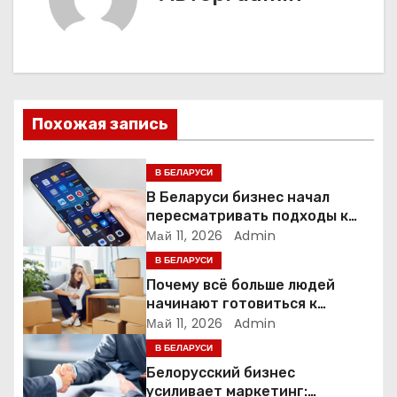
г
а
ц
и
Похожая запись
я
В БЕЛАРУСИ
п
В Беларуси бизнес начал
пересматривать подходы к
о
маркетингу и digital-рекламе
Май 11, 2026
Admin
В БЕЛАРУСИ
з
Почему всё больше людей
а
начинают готовиться к
переезду заранее
Май 11, 2026
Admin
п
В БЕЛАРУСИ
Белорусский бизнес
и
усиливает маркетинг: