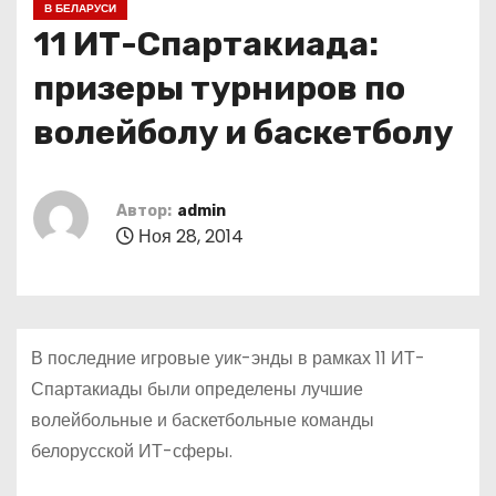
В БЕЛАРУСИ
о
11 ИТ-Спартакиада:
м
у
призеры турниров по
волейболу и баскетболу
Автор:
admin
Ноя 28, 2014
В последние игровые уик-энды в рамках 11 ИТ-
Спартакиады были определены лучшие
волейбольные и баскетбольные команды
белорусской ИТ-сферы.