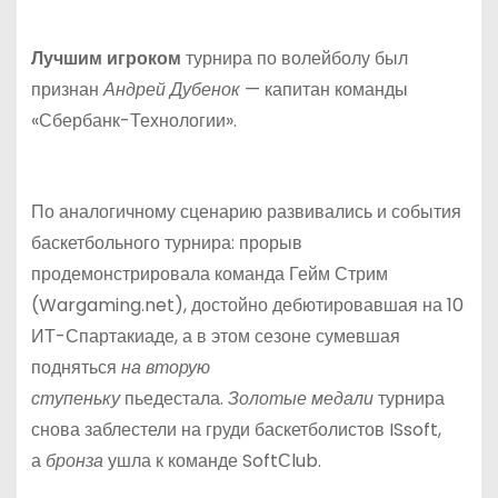
Лучшим игроком
турнира по волейболу был
признан
Андрей Дубенок
— капитан команды
«Сбербанк-Технологии».
По аналогичному сценарию развивались и события
баскетбольного турнира: прорыв
продемонстрировала команда Гейм Стрим
(Wargaming.net), достойно дебютировавшая на 10
ИТ-Спартакиаде, а в этом сезоне сумевшая
подняться
на вторую
ступеньку
пьедестала.
Золотые медали
турнира
снова заблестели на груди баскетболистов ISsoft,
а
бронза
ушла к команде SoftСlub.