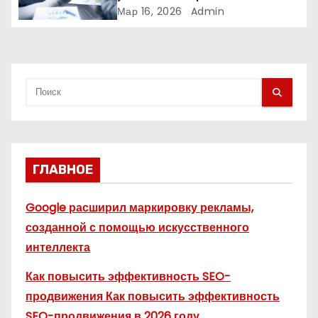
компании меняют стратегии
Мар 16, 2026
Admin
с
продвижения
я
м
ГЛАВНОЕ
Google расширил маркировку рекламы,
созданной с помощью искусственного
интеллекта
Как повысить эффективность SEO-
продвижения Как повысить эффективность
SEO-продвижения в 2026 году