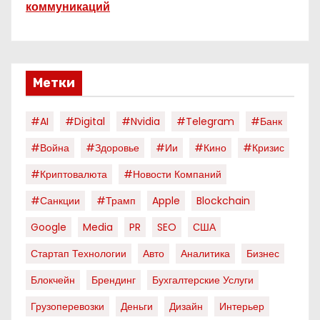
коммуникаций
Метки
#AI
#digital
#nvidia
#telegram
#банк
#война
#здоровье
#ии
#кино
#кризис
#криптовалюта
#новости Компаний
#санкции
#трамп
Apple
Blockchain
Google
Media
PR
SEO
США
Стартап Технологии
Авто
Аналитика
Бизнес
Блокчейн
Брендинг
Бухгалтерские Услуги
Грузоперевозки
Деньги
Дизайн
Интерьер