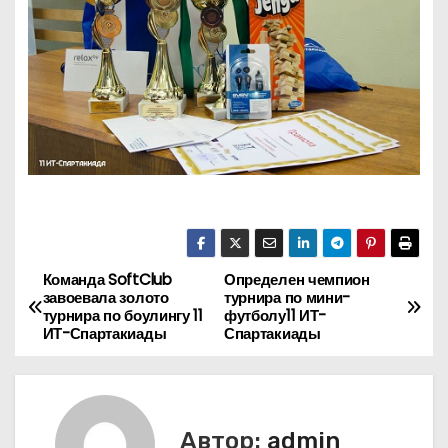
Команда SoftClub
Определен чемпион
Н
завоевала золото
турнира по мини-
турнира по боулингу 11
футболу11 ИТ-
а
ИТ-Спартакиады
Спартакиады
в
и
Автор:
admin