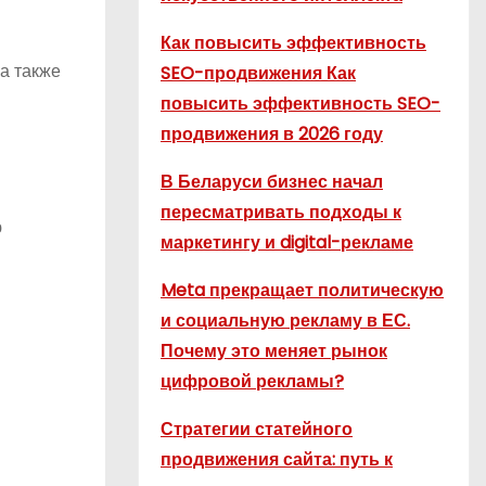
Как повысить эффективность
а также
SEO-продвижения Как
повысить эффективность SEO-
продвижения в 2026 году
В Беларуси бизнес начал
пересматривать подходы к
ю
маркетингу и digital-рекламе
Meta прекращает политическую
и социальную рекламу в ЕС.
Почему это меняет рынок
цифровой рекламы?
Стратегии статейного
продвижения сайта: путь к