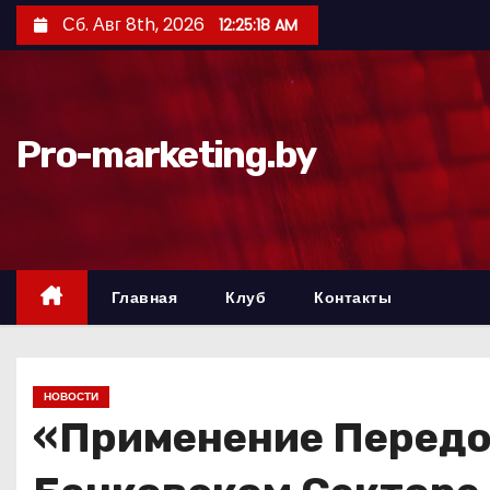
П
Сб. Авг 8th, 2026
12:25:19 AM
е
р
е
й
Pro-marketing.by
т
и
к
с
о
Главная
Клуб
Контакты
д
е
р
НОВОСТИ
ж
«Применение Передо
и
м