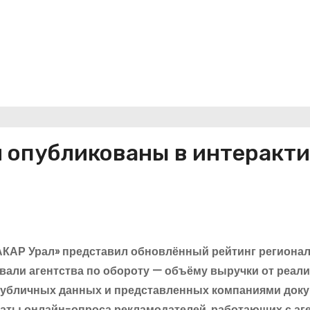
я опубликованы в интеракт
АКАР Урал» представил обновлённый рейтинг региона
вали агентства по обороту — объёму выручки от реал
публичных данных и представленных компаниями док
таты онлайн-опроса рекламодателей, работающих с аг