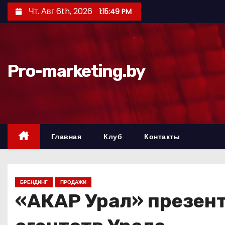
П
Чт. Авг 6th, 2026
1:15:50 PM
е
р
е
й
Pro-marketing.by
т
и
к
с
о
Главная
Клуб
Контакты
д
е
р
БРЕНДИНГ
ПРОДАЖИ
ж
«АКАР Урал» презен
и
м