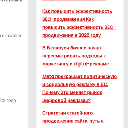
Как повысить эффективность
SEO-продвижения Как
повысить эффективность SEO-
продвижения в 2026 году
м оказался
В Беларуси бизнес начал
пересматривать подходы к
маркетингу и digital-рекламе
Meta прекращает политическую
и социальную рекламу в ЕС.
Почему это меняет рынок
022 года
цифровой рекламы?
Стратегии статейного
продвижения сайта: путь к