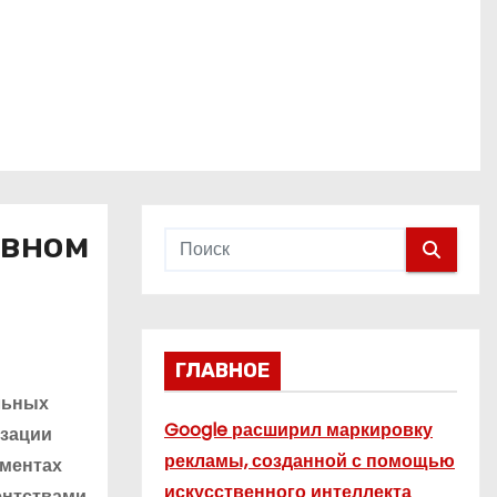
ивном
ГЛАВНОЕ
льных
Google расширил маркировку
изации
рекламы, созданной с помощью
ументах
искусственного интеллекта
ентствами