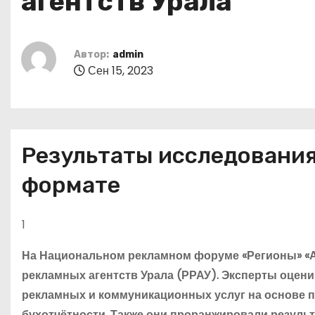
агентств Урала
о
м
у
Автор:
admin
Сен 15, 2023
Результаты исследовани
формате
1
На Национальном рекламном форуме «Регионы» «
рекламных агентств Урала (РРАУ). Эксперты оцени
рекламных и коммуникационных услуг на основе 
бухотчётности. Также они проранжировали резуль