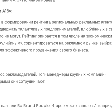
мпании А16» Галина Алибаева.
 А16»:
м в формировании рейтинга региональных рекламных агентс
поддержать талантливых предпринимателей, влюблённых в св
го не могут. Рейтинг опирается в том числе на экономическ
«Кулибиным», сориентироваться на рекламном рынке, выбра
для эффективного продвижения своего бизнеса.
рос рекламодателей. Топ-менеджеры крупных компаний-
орыми они сотрудничают.
назвали Be Brand People. Второе место заняло «Инкапри»,