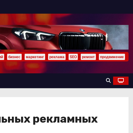
ий
бизнес
маркетинг
реклама
SEO
ремонт
продвижение
льных рекламных