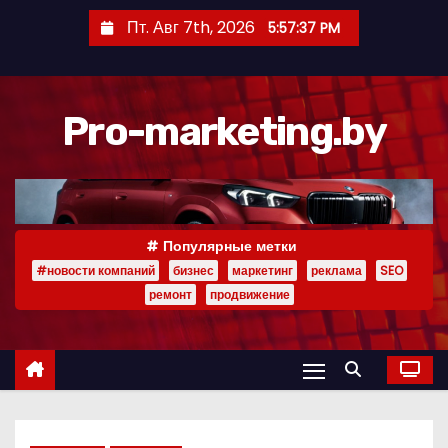
П
Пт. Авг 7th, 2026
5:57:38 PM
е
р
е
Pro-marketing.by
й
т
и
к
с
Популярные метки
о
#новости компаний
бизнес
маркетинг
реклама
SEO
д
ремонт
продвижение
е
р
ж
и
м