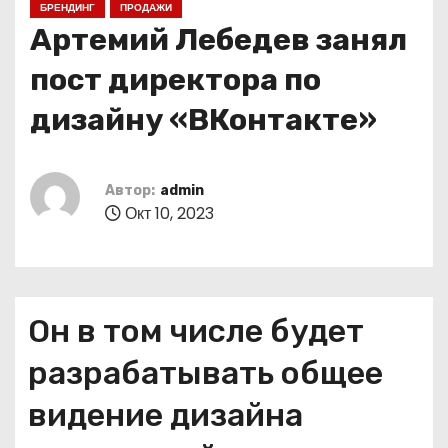
БРЕНДИНГ
ПРОДАЖИ
о
Артемий Лебедев занял
м
у
пост директора по
дизайну «ВКонтакте»
Автор:
admin
Окт 10, 2023
Он в том числе будет
разрабатывать общее
видение дизайна