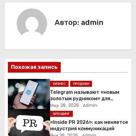
и
г
Автор:
admin
а
ц
и
Похожая запись
я
п
БИЗНЕС
ПРОДАЖИ
Telegram называют «новым
о
золотым рудником» для
креаторов: как блогеры
Мар 28, 2026
Admin
з
создают онлайн-бизнес
БРЕНДИНГ
а
«Inside PR 2026»: как меняется
индустрия коммуникаций
Янв 26, 2026
Admin