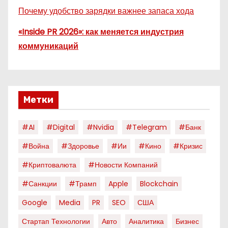
Почему удобство зарядки важнее запаса хода
«Inside PR 2026»: как меняется индустрия
коммуникаций
Метки
#AI
#digital
#nvidia
#telegram
#банк
#война
#здоровье
#ии
#кино
#кризис
#криптовалюта
#новости Компаний
#санкции
#трамп
Apple
Blockchain
Google
Media
PR
SEO
США
Стартап Технологии
Авто
Аналитика
Бизнес