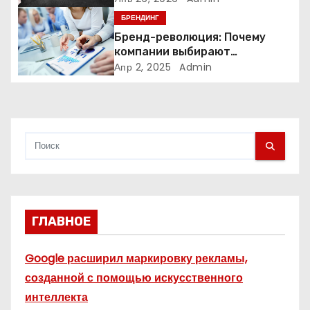
п
БРЕНДИНГ
и
Бренд-революция: Почему
компании выбирают
с
адаптивные логотипы?
Апр 2, 2025
Admin
я
м
ГЛАВНОЕ
Google расширил маркировку рекламы,
созданной с помощью искусственного
интеллекта