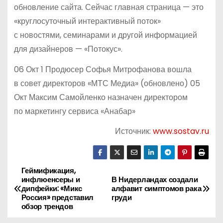
обновление сайта. Сейчас главная страница — это
«круглосуточный интерактивный поток»
с новостями, семинарами и другой информацией
для дизайнеров — «Потокус».
06 Окт 1 Продюсер Софья Митрофанова вошла
в совет директоров «МТС Медиа» (обновлено) 05
Окт Максим Самойленко назначен директором
по маркетингу сервиса «Анабар»
Источник:
www.sostav.ru
Геймификация,
Н
инфлюенсеры и
В Нидерландах создали
дипфейки: «Микс
алфавит симптомов рака
а
Россия» представил
груди
обзор трендов
в