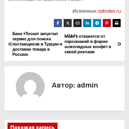
Источник:
adindex.ru
Банк «Точка» запустил
Н
M&M’s откажется от
сервис для поиска
персонажей в форме
поставщиков в Турции и
а
шоколадных конфет в
доставки товара в
своей рекламе
Россию
в
и
г
Автор:
admin
а
ц
и
Похожая запись