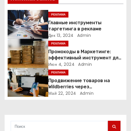
я
п
РЕКЛАМА
Главные инструменты
о
таргетинга в рекламе
Дек 13, 2024
Admin
з
РЕКЛАМА
а
Промокоды в Маркетинге:
эффективный инструмент для
п
увеличения продаж и
Июн 4, 2024
Admin
привлечения клиентов
РЕКЛАМА
и
Продвижение товаров на
Wildberries через
с
Яндекс.Директ в 2024 году:
Май 22, 2024
Admin
Полное руководство
я
м