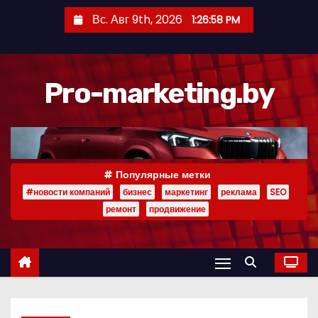
П
Вс. Авг 9th, 2026
1:26:59 PM
е
р
е
Pro-marketing.by
й
т
и
к
с
Популярные метки
о
#новости компаний
бизнес
маркетинг
реклама
SEO
д
ремонт
продвижение
е
р
ж
и
м