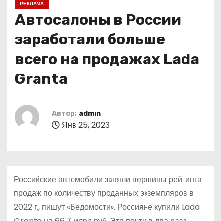
РЕКЛАМА
о
Автосалоны в России
м
у
заработали больше
всего на продажах Lada
Granta
Автор:
admin
Янв 25, 2023
Российские автомобили заняли вершины рейтинга
продаж по количеству проданных экземпляров в
2022 г., пишут «Ведомости». Россияне купили Lada
Granta на 66,7 млрд руб. Это почти в два раза