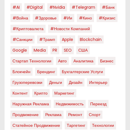
#AI
#digital
#nvidia
#telegram
#банк
#война
#здоровье
#ии
#кино
#кризис
#криптовалюта
#новости Компаний
#санкции
#трамп
Apple
Blockchain
Google
Media
PR
SEO
США
Стартап Технологии
Авто
Аналитика
Бизнес
Блокчейн
Брендинг
Бухгалтерские Услуги
Грузоперевозки
Деньги
Дизайн
Интерьер
Контент
Крипто
Маркетинг
Наружная Реклама
Недвижимость
Переезд
Продвижение
Реклама
Ремонт
Спорт
Статейное Продвижение
Таргетинг
Технологии