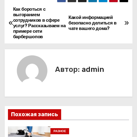
Как бороться с
Н
выгоранием
Какой информацией
сотрудников в сфере
а
безопасно делиться в
услуг? Рассказываем на
чате вашего дома?
примере сети
в
барбершопов
и
г
Автор:
admin
а
ц
и
я
Похожая запись
п
РАЗНОЕ