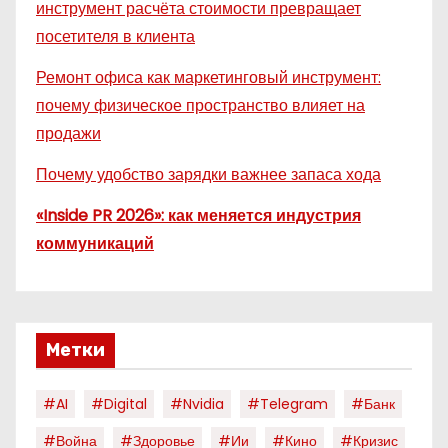
инструмент расчёта стоимости превращает
посетителя в клиента
Ремонт офиса как маркетинговый инструмент:
почему физическое пространство влияет на
продажи
Почему удобство зарядки важнее запаса хода
«Inside PR 2026»: как меняется индустрия
коммуникаций
Метки
#AI
#digital
#nvidia
#telegram
#банк
#война
#здоровье
#ии
#кино
#кризис