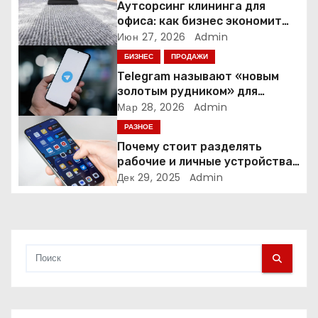
о
Аутсорсинг клининга для
офиса: как бизнес экономит
з
время и деньги на уборке
Июн 27, 2026
Admin
БИЗНЕС
ПРОДАЖИ
а
Telegram называют «новым
золотым рудником» для
п
креаторов: как блогеры
Мар 28, 2026
Admin
создают онлайн-бизнес
и
РАЗНОЕ
Почему стоит разделять
с
рабочие и личные устройства
— и чем опасно всё смешивать
Дек 29, 2025
Admin
я
м