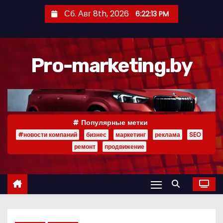
П
Сб. Авг 8th, 2026
6:22:14 PM
е
р
е
Pro-marketing.by
й
т
и
к
с
Популярные метки
о
#новости компаний
бизнес
маркетинг
реклама
SEO
д
ремонт
продвижение
е
р
ж
и
м