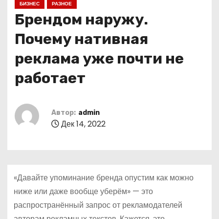
БИЗНЕС
РАЗНОЕ
о
Брендом наружу.
м
у
Почему нативная
реклама уже почти не
работает
Автор:
admin
Дек 14, 2022
«Давайте упоминание бренда опустим как можно
ниже или даже вообще уберём» — это
распространённый запрос от рекламодателей
авторам рекламных текстов. Кажется, это