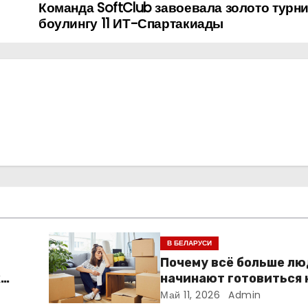
Команда SoftClub завоевала золото турни
боулингу 11 ИТ-Спартакиады
В БЕЛАРУСИ
Почему всё больше л
к
начинают готовиться 
ме
переезду заранее
Май 11, 2026
Admin