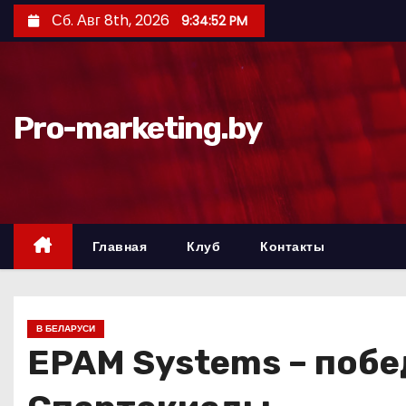
П
Сб. Авг 8th, 2026
9:34:53 PM
е
р
е
й
Pro-marketing.by
т
и
к
с
о
Главная
Клуб
Контакты
д
е
р
В БЕЛАРУСИ
ж
EPAM Systems – побе
и
м