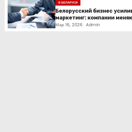
В БЕЛАРУСИ
з
Белорусский бизнес усили
маркетинг: компании меня
а
стратегии продвижения
Мар 16, 2026
Admin
п
и
с
я
м