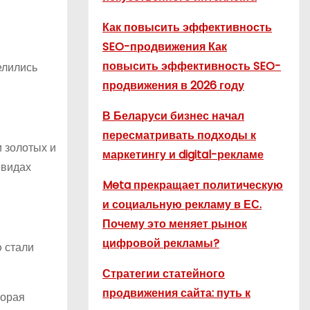
Как повысить эффективность
SEO-продвижения Как
повысить эффективность SEO-
елились
продвижения в 2026 году
В Беларуси бизнес начал
пересматривать подходы к
 золотых и
маркетингу и digital-рекламе
 видах
Meta прекращает политическую
и социальную рекламу в ЕС.
Почему это меняет рынок
цифровой рекламы?
b стали
Стратегии статейного
продвижения сайта: путь к
торая