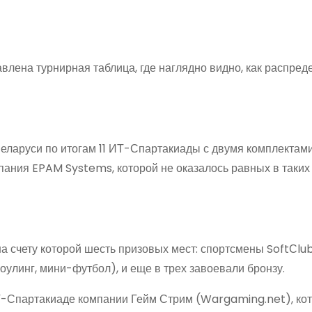
авлена турнирная таблица, где наглядно видно, как распред
ларуси по итогам 11 ИТ-Спартакиады с двумя комплектами
ания EPAM Systems, которой не оказалось равных в таких
на счету которой шесть призовых мест: спортсмены SoftСlu
оулинг, мини-футбол), и еще в трех завоевали бронзу.
ИТ-Спартакиаде компании Гейм Стрим (Wargaming.net), ко