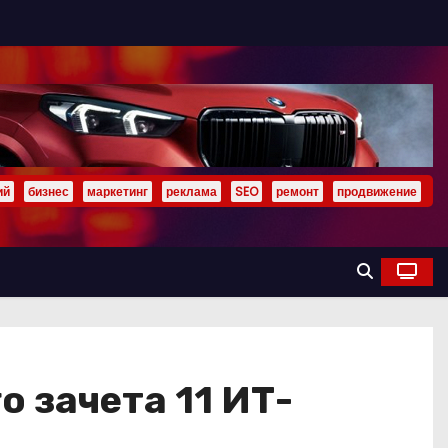
ий
бизнес
маркетинг
реклама
SEO
ремонт
продвижение
 зачета 11 ИТ-