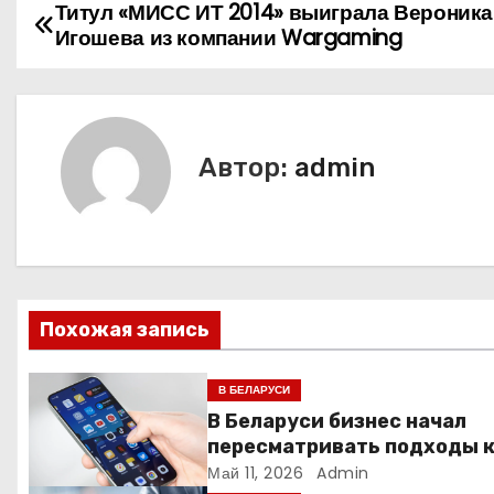
Титул «МИСС ИТ 2014» выиграла Вероника
Н
Игошева из компании Wargaming
а
в
и
Автор:
admin
г
а
ц
Похожая запись
и
я
В БЕЛАРУСИ
В Беларуси бизнес начал
п
пересматривать подходы 
маркетингу и digital-рекла
Май 11, 2026
Admin
о