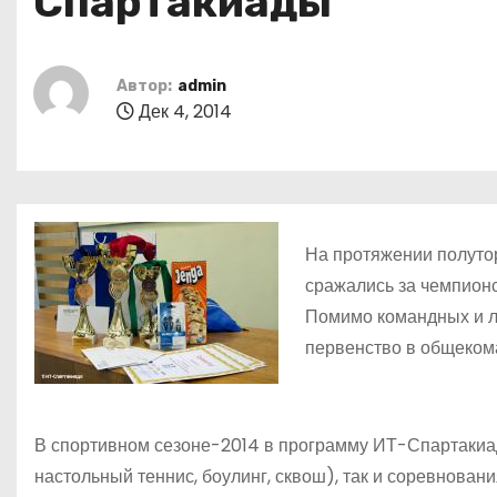
Спартакиады
о
м
у
Автор:
admin
Дек 4, 2014
На протяжении полуто
сражались за чемпионс
Помимо командных и ли
первенство в общеком
В спортивном сезоне-2014 в программу ИТ-Спартакиа
настольный теннис, боулинг, сквош), так и соревнован