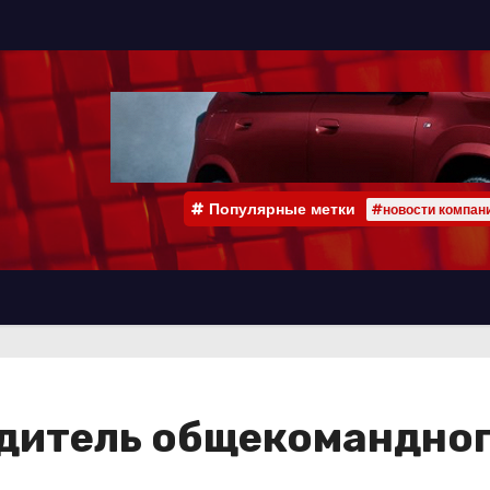
Популярные метки
#новости компан
дитель общекомандного