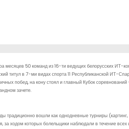
ра месяцев 50 команд из 16-ти ведущих белорусских ИТ-к
кий титул в 7-ми видах спорта 11 Республиканской ИТ-Спа
чных побед, на кону стоял и главный Кубок соревнований 
андном зачете.
ды традиционно вошли как однодневные турниры (картинг,
ия, за ходом которых болельщики наблюдали в течение всех