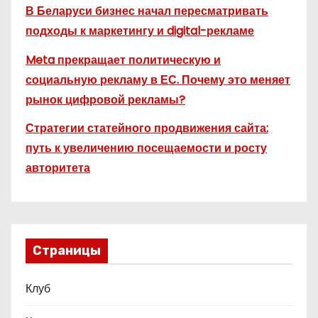
В Беларуси бизнес начал пересматривать
подходы к маркетингу и digital-рекламе
Meta прекращает политическую и
социальную рекламу в ЕС. Почему это меняет
рынок цифровой рекламы?
Стратегии статейного продвижения сайта:
путь к увеличению посещаемости и росту
авторитета
Страницы
Клуб