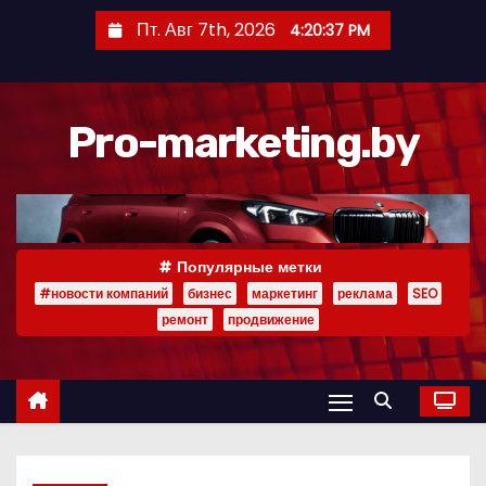
П
Пт. Авг 7th, 2026
4:20:37 PM
е
р
е
Pro-marketing.by
й
т
и
к
с
Популярные метки
о
#новости компаний
бизнес
маркетинг
реклама
SEO
д
ремонт
продвижение
е
р
ж
и
м