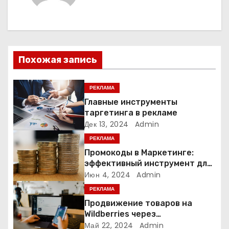
а
ц
и
Похожая запись
я
РЕКЛАМА
п
Главные инструменты
таргетинга в рекламе
о
Дек 13, 2024
Admin
РЕКЛАМА
з
Промокоды в Маркетинге:
а
эффективный инструмент для
увеличения продаж и
Июн 4, 2024
Admin
п
привлечения клиентов
РЕКЛАМА
Продвижение товаров на
и
Wildberries через
Яндекс.Директ в 2024 году:
Май 22, 2024
Admin