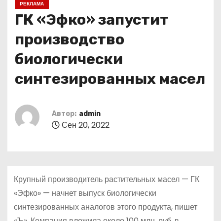
РЕКЛАМА
о
ГК «Эфко» запустит
м
у
производство
биологически
синтезированных масел
Автор:
admin
Сен 20, 2022
Крупный производитель растительных масел — ГК
«Эфко» — начнет выпуск биологически
синтезированных аналогов этого продукта, пишет
«Ъ». Компания вложила около 100 млн. руб. в