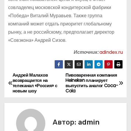
совладелец московской кондитерской фабрики
«Победа» Виталий Муравьев. Также группа
компаний может отдать приоритет глобальному
рынку, а не российскому, предполагает директор
«Совэкона» Андрей Сизов.
Источник:
adindex.ru
Андрей Малахов
Пивоваренная компания
Н
возвращается на
Heineken планирует
телеканал «Россия» с
выпустить аналог Coca-
а
новым шоу
Cola
в
и
Автор:
admin
г