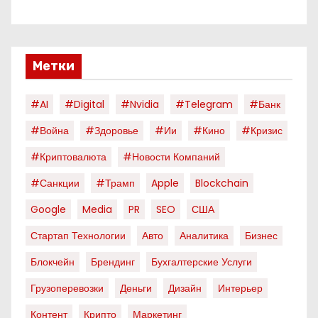
Метки
#AI
#digital
#nvidia
#telegram
#банк
#война
#здоровье
#ии
#кино
#кризис
#криптовалюта
#новости Компаний
#санкции
#трамп
Apple
Blockchain
Google
Media
PR
SEO
США
Стартап Технологии
Авто
Аналитика
Бизнес
Блокчейн
Брендинг
Бухгалтерские Услуги
Грузоперевозки
Деньги
Дизайн
Интерьер
Контент
Крипто
Маркетинг