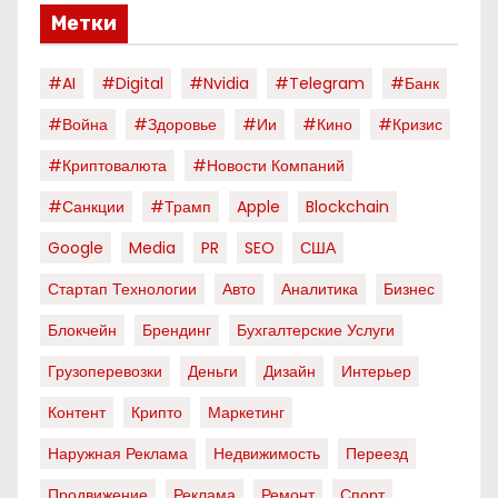
Метки
#AI
#digital
#nvidia
#telegram
#банк
#война
#здоровье
#ии
#кино
#кризис
#криптовалюта
#новости Компаний
#санкции
#трамп
Apple
Blockchain
Google
Media
PR
SEO
США
Стартап Технологии
Авто
Аналитика
Бизнес
Блокчейн
Брендинг
Бухгалтерские Услуги
Грузоперевозки
Деньги
Дизайн
Интерьер
Контент
Крипто
Маркетинг
Наружная Реклама
Недвижимость
Переезд
Продвижение
Реклама
Ремонт
Спорт