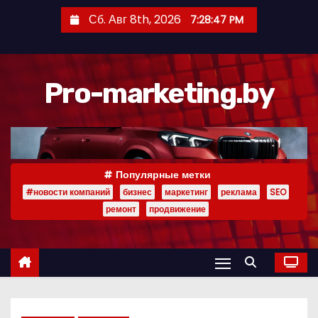
П
Сб. Авг 8th, 2026
7:28:48 PM
е
р
е
Pro-marketing.by
й
т
и
к
с
Популярные метки
о
#новости компаний
бизнес
маркетинг
реклама
SEO
д
ремонт
продвижение
е
р
ж
и
м