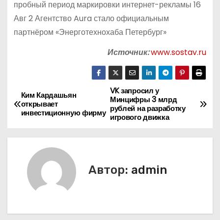
пробный период маркировки интернет-рекламы 16
Авг 2 Агентство Aura стало официальным
партнёром «Энерготехнохаба Петербург»
Источник:
www.sostav.ru
VK запросил у
Н
Ким Кардашьян
Минцифры 3 млрд
открывает
рублей на разработку
а
инвестиционную фирму
игрового движка
в
и
Автор:
admin
г
а