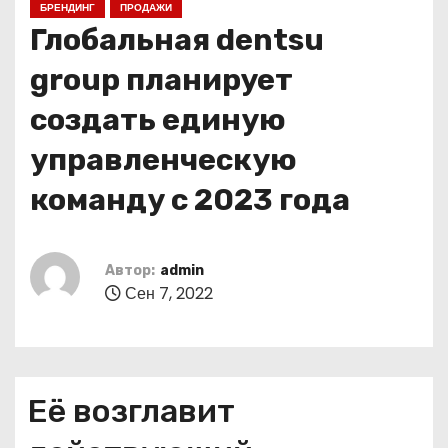
БРЕНДИНГ
ПРОДАЖИ
о
Глобальная dentsu
м
у
group планирует
создать единую
управленческую
команду с 2023 года
Автор:
admin
Сен 7, 2022
Её возглавит