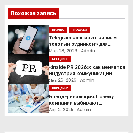
ц
и
Похожая запись
я
БИЗНЕС
ПРОДАЖИ
п
Telegram называют «новым
золотым рудником» для
о
креаторов: как блогеры
Мар 28, 2026
Admin
создают онлайн-бизнес
БРЕНДИНГ
з
«Inside PR 2026»: как меняется
а
индустрия коммуникаций
Янв 26, 2026
Admin
п
БРЕНДИНГ
Бренд-революция: Почему
и
компании выбирают
адаптивные логотипы?
Апр 2, 2025
Admin
с
я