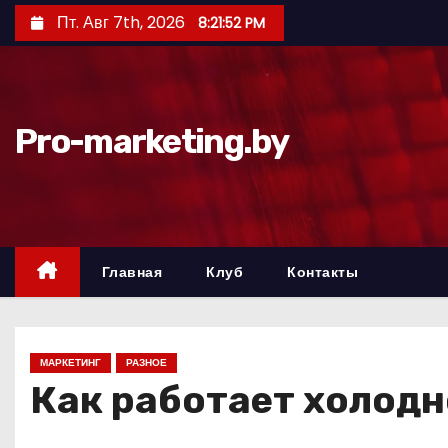
П
Пт. Авг 7th, 2026
8:21:53 PM
е
р
е
й
Pro-marketing.by
т
и
к
с
о
Главная
Клуб
Контакты
д
е
р
МАРКЕТИНГ
РАЗНОЕ
ж
Как работает холодн
и
м