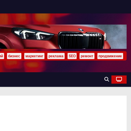
ий
бизнес
маркетинг
реклама
SEO
ремонт
продвижение