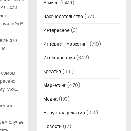
В мире
(1 401)
!?) Если
лее.
Законодательство
(57)
начило?» В
Интересное
(3)
если это
Интернет-маркетинг
(710)
ьно
Исследования
(342)
Креатив
(165)
в самом
трасенс
Маркетинг
(470)
 му-ужч…
Медиа
(199)
менить
Наружная реклама
(104)
коем случае
Новости
(17)
лять