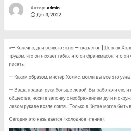
о
Автор:
admin
м
Дек 9, 2022
у
«— Конечно, для всякого ясно — сказал он [Шерлок Хол
трудом, что он нюхает табак, что он франкмасон, что о
писать.
— Каким образом, мистер Холмс, могли вы все это узна
— Ваша правая рука больше левой. Вы работали ею, и 
общества, носите запонку с изображением дуги и окру
левом рукаве возле локтя… Только в Китае могла быть 
Сегодня это называется «холодное чтение».