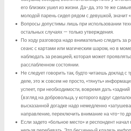
его близких ушел из жизни. Да-да, это те же самы
молодой парень сидел рядом с девушкой, значит «
Вопросы допустимы лишь при использовании техни
остальных случаях — только утверждения.
По ходу разговора надо внимательно следить за р
сеанс с картами или магическим шаром, но в мо
наблюдать за реакцией, которая может проявлятьс
расслабленном состоянии.
Не следует говорить так, будто читаешь доклад с 
деле, это ж совсем не просто, «тянуть» информацию
успеет, при необходимости, вовремя дать «задни
(взгляд на добровольца, у которого вдруг сделало
высказанной догадке надо немедленно «затушева
направление, переключить внимание на что-то др
Если задето «больное место» и респондент начал в
нельзя перебивать. Это бесценный кладезь инфор