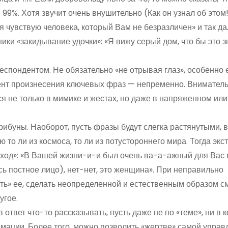
е 99%. Хотя звучит очень внушительно (Как он узнал об этом
я чувствую человека, который Вам не безразличен» и так да
ки «закидывание удочки»: «Я вижу серый дом, что бы это з
еспондентом. Не обязательно «не отрывая глаз», особенно 
мент произнесения ключевых фраз — непременно. Внимател
я не только в мимике и жестах, но даже в напряженном или
трибуны. Наоборот, пусть фразы будут слегка растянутыми, 
 то ли из космоса, то ли из потустороннего мира. Тогда экс
й ход»: «В Вашей жизни-и-и был очень ва-а-ажный для Вас
сь постное лицо), нет-нет, это женщина». При неправильно
ть» ее, сделать неопределенной и естественным образом с
угое.
 ответ что-то рассказывать, пусть даже не по «теме», ни в 
мации. Более того, можно позволить «жертве» самой управ