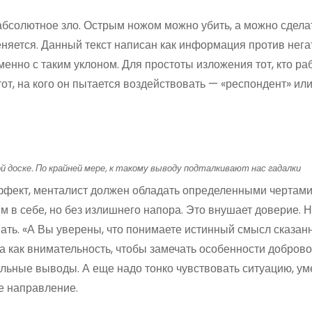
 абсолютное зло. Острым ножом можно убить, а можно сдела
меняется. Данный текст написан как информация против нег
енно с таким уклоном. Для простоты изложения тот, кто ра
тот, на кого он пытается воздействовать — «респондент» ил
 доске. По крайней мере, к такому выводу подталкивают нас гадалки
ффект, менталист должен обладать определенными чертам
м в себе, но без излишнего напора. Это внушает доверие. 
вать. «А Вы уверены, что понимаете истинный смысл сказан
та как внимательность, чтобы замечать особенности доброво
льные выводы. А еще надо тонко чувствовать ситуацию, ум
е направление.