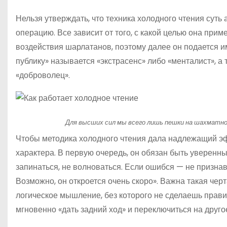
Нельзя утверждать, что техника холодного чтения суть
операцию. Все зависит от того, с какой целью она при
воздействия шарлатанов, поэтому далее он подается им
публику» называется «экстрасенс» либо «менталист», а 
«доброволец».
Для высших сил мы всего лишь пешки на шахматной
Чтобы методика холодного чтения дала надлежащий э
характера. В первую очередь, он обязан быть уверенны
запинаться, не волноваться. Если ошибся — не призна
Возможно, он откроется очень скоро». Важна такая чер
логическое мышление, без которого не сделаешь прави
мгновенно «дать задний ход» и переключиться на друго