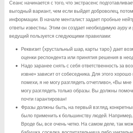
Сеанс начинается с того, что экстрасенс подготавливае
выгодный вариант, чем если выйдет доброволец, пото
информации. В начале менталист задает пробные нейт
ответы известны. Этим он создает необходимую ауру и 
ведущий пользуется следующими правилами:
Реквизит (хрустальный шар, карты таро) дает во
оценки респондента или принятия решения в нео
Надо заранее снять с себя ответственность за во
извне» зависит от собеседника. Для этого хорошо
помехи, я не могу разглядеть отчетливо», «Вы мн
могу разглядеть только образы. Вы должны помочь
почти гарантирован!
Фразы должны быть, на первый взгляд, конкретны
было применить к большинству людей. Например,
Вроде бы, все очень четко. На самом деле, так мо
бабушка, соседка, воспитательница либо учительниц