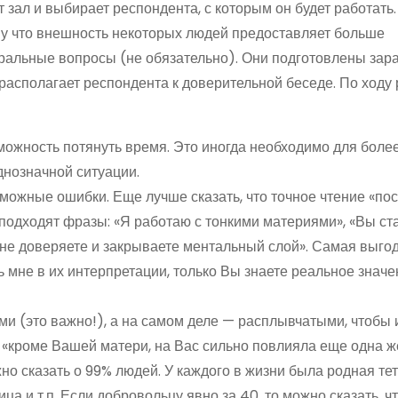
т зал и выбирает респондента, с которым он будет работать
му что внешность некоторых людей предоставляет больше
ральные вопросы (не обязательно). Они подготовлены зара
располагает респондента к доверительной беседе. По ходу
зможность потянуть время. Это иногда необходимо для боле
днозначной ситуации.
зможные ошибки. Еще лучше сказать, что точное чтение «по
 подходят фразы: «Я работаю с тонкими материями», «Вы ст
е не доверяете и закрываете ментальный слой». Самая выгод
 мне в их интерпретации, только Вы знаете реальное значе
ми (это важно!), а на самом деле — расплывчатыми, чтобы
 «кроме Вашей матери, на Вас сильно повлияла еще одна ж
жно сказать о 99% людей. У каждого в жизни была родная те
а и т.п. Если добровольцу явно за 40, то можно сказать, чт