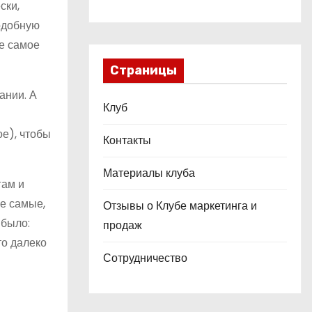
ски,
Подобную
же самое
Страницы
ании. А
Клуб
е), чтобы
Контакты
Материалы клуба
гам и
е самые,
Отзывы о Клубе маркетинга и
 было:
продаж
то далеко
Сотрудничество