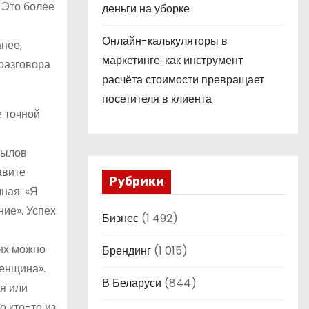
. Это более
деньги на уборке
Онлайн-калькуляторы в
нее,
маркетинге: как инструмент
 разговора
расчёта стоимости превращает
посетителя в клиента
е точной
сылов
авите
Рубрики
ная: «Я
ние». Успех
Бизнес
(1 492)
 их можно
Брендинг
(1 015)
енщина».
В Беларуси
(844)
тя или
о кто-то из