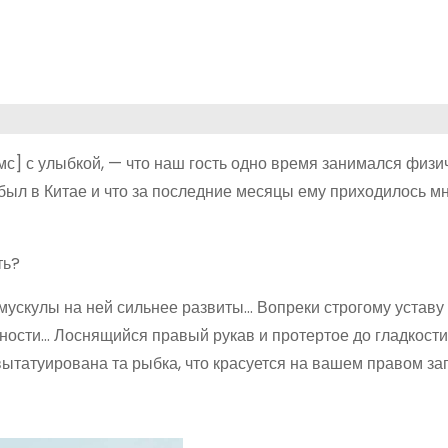
мс] с улыбкой, — что наш гость одно время занимался физи
н был в Китае и что за последние месяцы ему приходилось м
ть?
мускулы на ней сильнее развиты… Вопреки строгому уставу
жности… Лоснящийся правый рукав и протертое до гладкости
вытатуирована та рыбка, что красуется на вашем правом зап