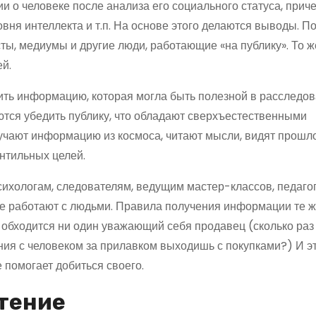
 о человеке после анализа его социального статуса, приче
овня интеллекта и т.п. На основе этого делаются выводы. 
ты, медиумы и другие люди, работающие «на публику». То 
й.
ть информацию, которая могла быть полезной в расследов
тся убедить публику, что обладают сверхъестественными
учают информацию из космоса, читают мысли, видят прошло
нтильных целей.
психологам, следователям, ведущим мастер-классов, педаго
ые работают с людьми. Правила получения информации те ж
е обходится ни один уважающий себя продавец (сколько раз
ения с человеком за прилавком выходишь с покупками?) И э
 помогает добиться своего.
чтение