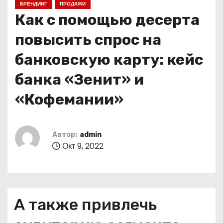
БРЕНДИНГ
ПРОДАЖИ
о
Как с помощью десерта
м
у
повысить спрос на
банковскую карту: кейс
банка «Зенит» и
«Кофемании»
Автор:
admin
Окт 9, 2022
А также привлечь