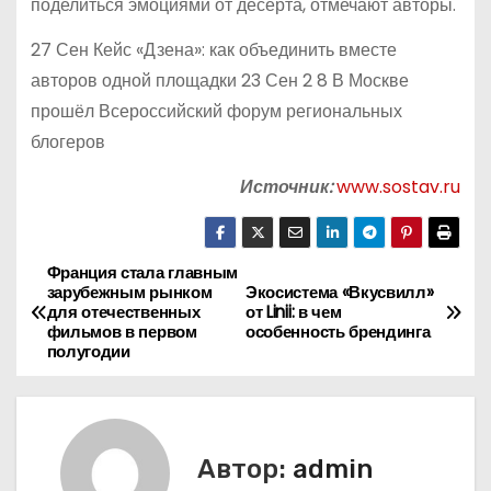
поделиться эмоциями от десерта, отмечают авторы.
27 Сен Кейс «Дзена»: как объединить вместе
авторов одной площадки 23 Сен 2 8 В Москве
прошёл Всероссийский форум региональных
блогеров
Источник:
www.sostav.ru
Франция стала главным
Н
зарубежным рынком
Экосистема «Вкусвилл»
для отечественных
от Linii: в чем
а
фильмов в первом
особенность брендинга
полугодии
в
и
г
Автор:
admin