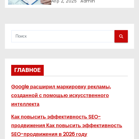
адаптивные логотипы?
Апр 2, 2025
Admin
я
м
ГЛАВНОЕ
Google расширил маркировку рекламы,
созданной с помощью искусственного
интеллекта
Как повысить эффективность SEO-
продвижения Как повысить эффективность
SEO-продвижения в 2026 году