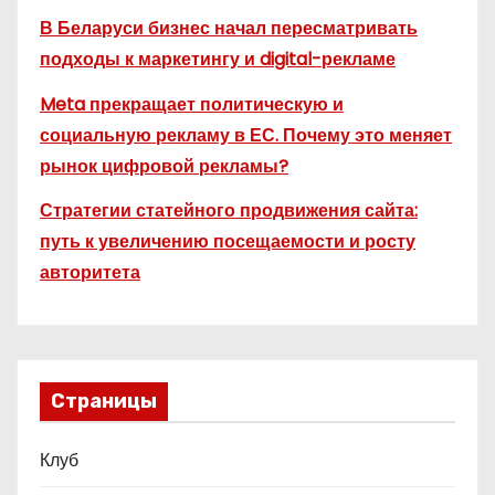
В Беларуси бизнес начал пересматривать
подходы к маркетингу и digital-рекламе
Meta прекращает политическую и
социальную рекламу в ЕС. Почему это меняет
рынок цифровой рекламы?
Стратегии статейного продвижения сайта:
путь к увеличению посещаемости и росту
авторитета
Страницы
Клуб