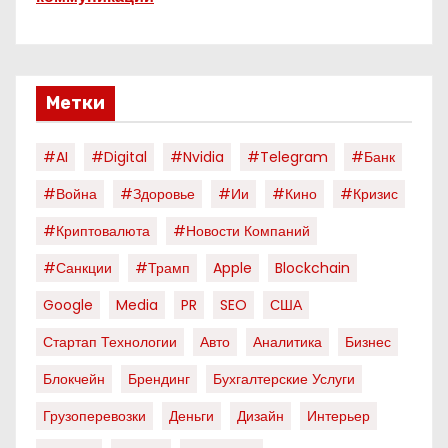
Метки
#AI
#digital
#nvidia
#telegram
#банк
#война
#здоровье
#ии
#кино
#кризис
#криптовалюта
#новости Компаний
#санкции
#трамп
Apple
Blockchain
Google
Media
PR
SEO
США
Стартап Технологии
Авто
Аналитика
Бизнес
Блокчейн
Брендинг
Бухгалтерские Услуги
Грузоперевозки
Деньги
Дизайн
Интерьер