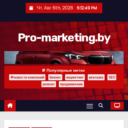
П
Чт. Авг 6th, 2026
6:12:50 PM
е
р
е
Pro-marketing.by
й
т
и
к
с
Популярные метки
о
#новости компаний
бизнес
маркетинг
реклама
SEO
д
ремонт
продвижение
е
р
ж
и
м