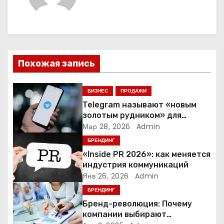
а
ц
и
Похожая запись
я
п
БИЗНЕС
ПРОДАЖИ
Telegram называют «новым
о
золотым рудником» для
креаторов: как блогеры
Мар 28, 2026
Admin
з
создают онлайн-бизнес
БРЕНДИНГ
а
«Inside PR 2026»: как меняется
индустрия коммуникаций
п
Янв 26, 2026
Admin
БРЕНДИНГ
и
Бренд-революция: Почему
компании выбирают
с