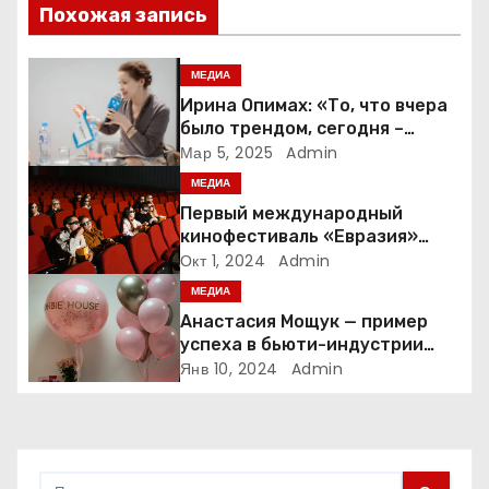
Похожая запись
п
МЕДИА
о
Ирина Опимах: «То, что вчера
з
было трендом, сегодня –
норма»
Мар 5, 2025
Admin
а
МЕДИА
Первый международный
п
кинофестиваль «Евразия»
пройдет в Москве с 17 по 21
Окт 1, 2024
Admin
и
октября
МЕДИА
с
Анастасия Мощук — пример
успеха в бьюти-индустрии
я
Беларуси
Янв 10, 2024
Admin
м