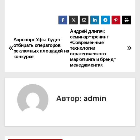
Андрей длигач:
Н
семинар-тренинг
Аэропорт Уфы будет
«Современные
а
отбирать операторов
технологии
рекламных площадей на
стратегического
конкурсе
в
маркетинга и бренд-
менеджмента».
и
г
Автор:
admin
а
ц
и
я