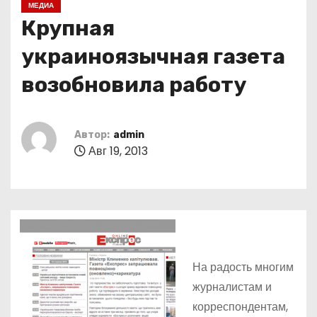
МЕДИА
о
Крупная
м
у
украиноязычная газета
возобновила работу
Автор:
admin
Авг 19, 2013
На радость многим
журналистам и
корреспондентам,