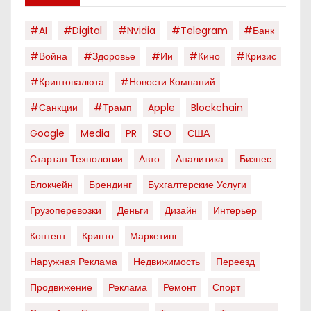
#AI
#digital
#nvidia
#telegram
#банк
#война
#здоровье
#ии
#кино
#кризис
#криптовалюта
#новости Компаний
#санкции
#трамп
Apple
Blockchain
Google
Media
PR
SEO
США
Стартап Технологии
Авто
Аналитика
Бизнес
Блокчейн
Брендинг
Бухгалтерские Услуги
Грузоперевозки
Деньги
Дизайн
Интерьер
Контент
Крипто
Маркетинг
Наружная Реклама
Недвижимость
Переезд
Продвижение
Реклама
Ремонт
Спорт