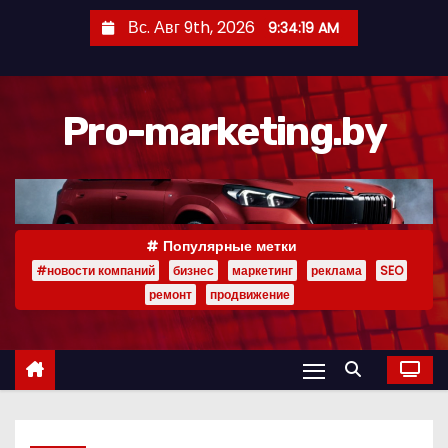
П
Вс. Авг 9th, 2026
9:34:20 AM
е
р
е
Pro-marketing.by
й
т
и
к
с
Популярные метки
о
#новости компаний
бизнес
маркетинг
реклама
SEO
д
ремонт
продвижение
е
р
ж
и
м