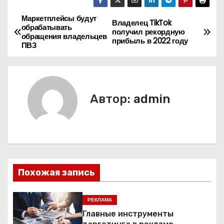
Маркетплейсы будут
Н
Владелец TikTok
обрабатывать
получил рекордную
обращения владельцев
а
прибыль в 2022 году
ПВЗ
в
и
Автор:
admin
г
а
ц
и
Похожая запись
я
РЕКЛАМА
п
Главные инструменты