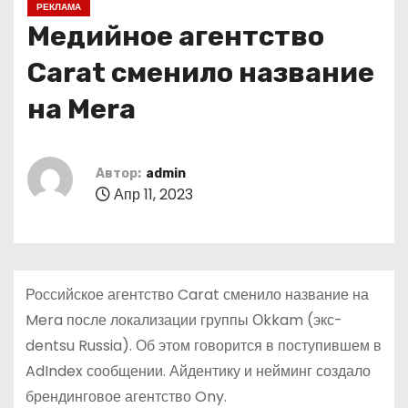
РЕКЛАМА
о
Медийное агентство
м
у
Carat сменило название
на Mera
Автор:
admin
Апр 11, 2023
Российское агентство Carat сменило название на
Mera после локализации группы Оkkam (экс-
dentsu Russia). Об этом говорится в поступившем в
AdIndex сообщении. Айдентику и нейминг создало
брендинговое агентство Ony.