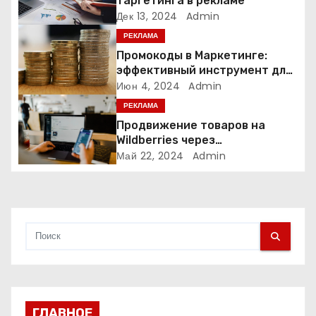
таргетинга в рекламе
о
Дек 13, 2024
Admin
РЕКЛАМА
з
Промокоды в Маркетинге:
а
эффективный инструмент для
увеличения продаж и
Июн 4, 2024
Admin
п
привлечения клиентов
РЕКЛАМА
Продвижение товаров на
и
Wildberries через
Яндекс.Директ в 2024 году:
Май 22, 2024
Admin
с
Полное руководство
я
м
ГЛАВНОЕ