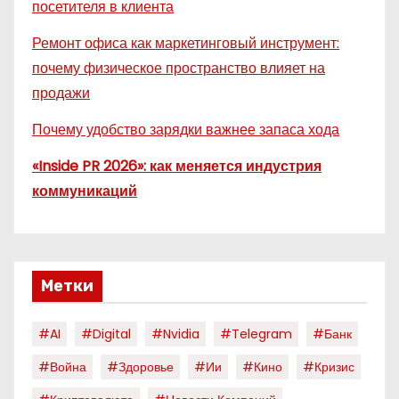
посетителя в клиента
Ремонт офиса как маркетинговый инструмент:
почему физическое пространство влияет на
продажи
Почему удобство зарядки важнее запаса хода
«Inside PR 2026»: как меняется индустрия
коммуникаций
Метки
#AI
#digital
#nvidia
#telegram
#банк
#война
#здоровье
#ии
#кино
#кризис