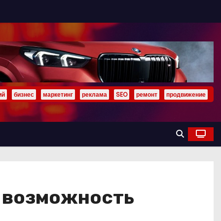
ий
бизнес
маркетинг
реклама
SEO
ремонт
продвижение
ь возможность