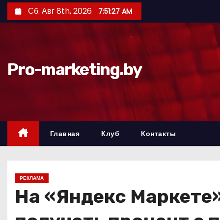
П
Сб. Авг 8th, 2026
7:51:28 AM
е
р
е
й
Pro-marketing.by
т
и
к
с
о
Главная
Клуб
Контакты
д
е
р
РЕКЛАМА
ж
На «Яндекс Маркете»
и
м