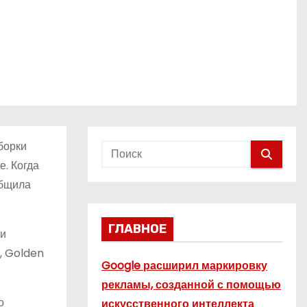
борки
е. Когда
общила
ГЛАВНОЕ
ьи
, Golden
Google расширил маркировку
рекламы, созданной с помощью
о
искусственного интеллекта