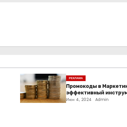
РЕКЛАМА
Промокоды в Маркетин
эффективный инструм
увеличения продаж и
Июн 4, 2024
Admin
привлечения клиенто