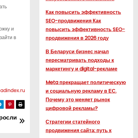
ать
Как повысить эффективность
SEO-продвижения Как
ожку и
повысить эффективность SEO-
зайти в
продвижения в 2026 году
В Беларуси бизнес начал
пересматривать подходы к
маркетингу и digital-рекламе
Meta прекращает политическую
adindex.ru
и социальную рекламу в ЕС.
Почему это меняет рынок
цифровой рекламы?
росли
Стратегии статейного
продвижения сайта: путь к