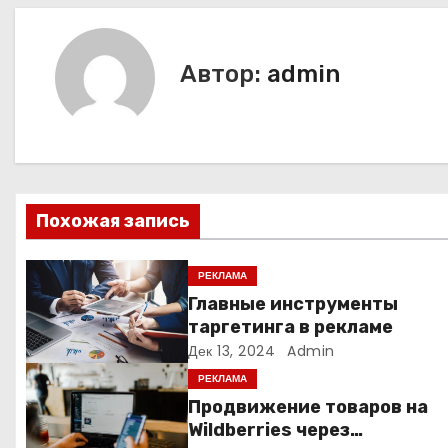
в
и
Автор:
admin
г
а
ц
Похожая запись
и
я
РЕКЛАМА
Главные инструменты
п
таргетинга в рекламе
Дек 13, 2024
Admin
о
РЕКЛАМА
з
Продвижение товаров на
Wildberries через
а