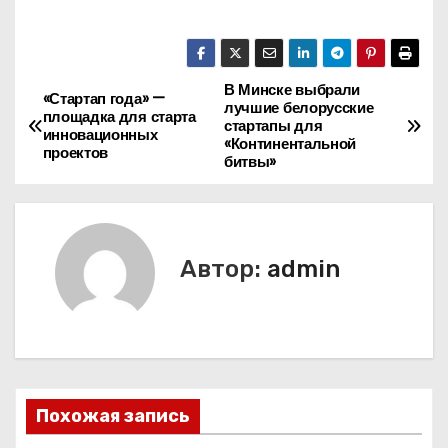
В Минске выбрали
Н
«Стартап года» —
лучшие белорусские
площадка для старта
стартапы для
а
инновационных
«Континентальной
проектов
битвы»
в
и
г
Автор:
admin
а
ц
и
Похожая запись
я