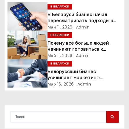
п
В БЕЛАРУСИ
В Беларуси бизнес начал
о
пересматривать подходы к
маркетингу и digital-рекламе
Май 11, 2026
Admin
з
В БЕЛАРУСИ
а
Почему всё больше людей
начинают готовиться к
п
переезду заранее
Май 11, 2026
Admin
В БЕЛАРУСИ
и
Белорусский бизнес
усиливает маркетинг:
с
компании меняют стратегии
Мар 16, 2026
Admin
продвижения
я
м