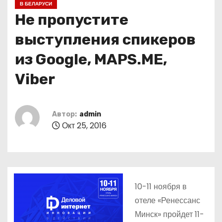
В БЕЛАРУСИ
о
Не пропустите
м
у
выступления спикеров
из Google, MAPS.ME,
Viber
Автор:
admin
Окт 25, 2016
10-11 ноября в
отеле «Ренессанс
Минск» пройдет 11-