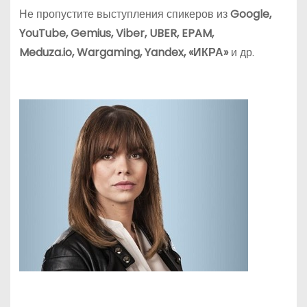
Не пропустите выступления спикеров из
Google
,
YouTube
,
Gemius
,
Viber
,
UBER
,
EPAM
,
Meduza
.
io
,
Wargaming, Yandex, «
ИКРА
»
и др.