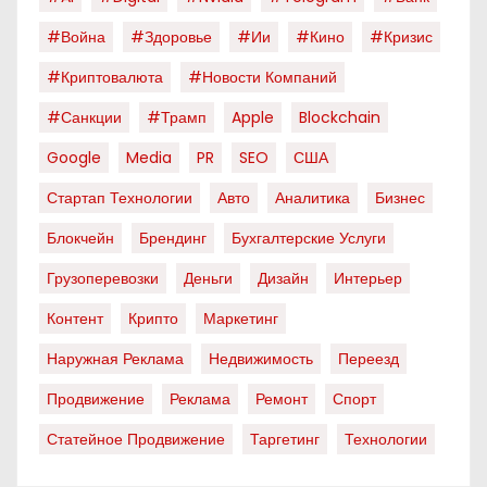
#война
#здоровье
#ии
#кино
#кризис
#криптовалюта
#новости Компаний
#санкции
#трамп
Apple
Blockchain
Google
Media
PR
SEO
США
Стартап Технологии
Авто
Аналитика
Бизнес
Блокчейн
Брендинг
Бухгалтерские Услуги
Грузоперевозки
Деньги
Дизайн
Интерьер
Контент
Крипто
Маркетинг
Наружная Реклама
Недвижимость
Переезд
Продвижение
Реклама
Ремонт
Спорт
Статейное Продвижение
Таргетинг
Технологии