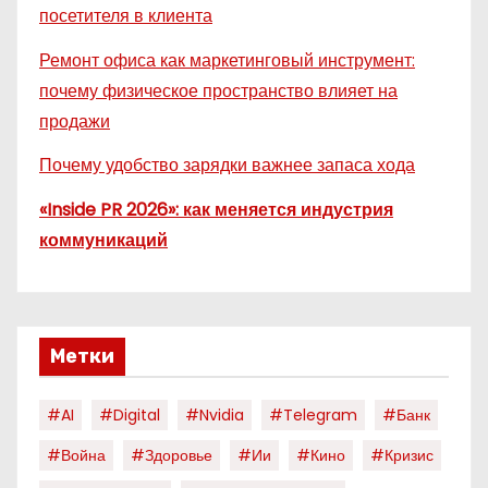
посетителя в клиента
Ремонт офиса как маркетинговый инструмент:
почему физическое пространство влияет на
продажи
Почему удобство зарядки важнее запаса хода
«Inside PR 2026»: как меняется индустрия
коммуникаций
Метки
#AI
#digital
#nvidia
#telegram
#банк
#война
#здоровье
#ии
#кино
#кризис