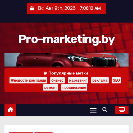
П
Вс. Авг 9th, 2026
7:06:12 AM
е
р
е
Pro-marketing.by
й
т
и
к
с
Популярные метки
о
#новости компаний
бизнес
маркетинг
реклама
SEO
д
ремонт
продвижение
е
р
ж
и
м