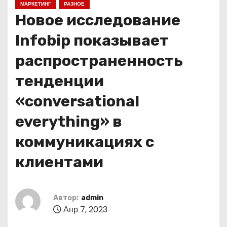
МАРКЕТИНГ
РАЗНОЕ
о
Новое исследование
м
у
Infobip показывает
распространенность
тенденции
«conversational
everything» в
коммуникациях с
клиентами
Автор:
admin
Апр 7, 2023