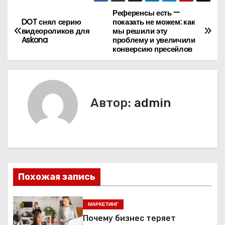
Референсы есть —
Н
DOT снял серию
показать не можем: как
видеороликов для
мы решили эту
а
Askona
проблему и увеличили
конверсию пресейлов
в
и
г
Автор:
admin
а
ц
и
Похожая запись
я
п
МАРКЕТИНГ
Почему бизнес теряет