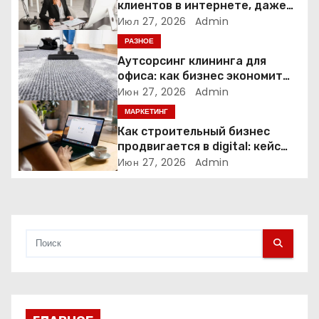
о
клиентов в интернете, даже
если у него есть сайт
Июл 27, 2026
Admin
з
РАЗНОЕ
а
Аутсорсинг клининга для
офиса: как бизнес экономит
п
время и деньги на уборке
Июн 27, 2026
Admin
МАРКЕТИНГ
и
Как строительный бизнес
продвигается в digital: кейс
с
нишевых услуг
Июн 27, 2026
Admin
я
м