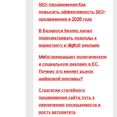
SEO-продвижения Как
повысить эффективность SEO-
продвижения в 2026 году
В Беларуси бизнес начал
пересматривать подходы к
маркетингу и digital-рекламе
Meta прекращает политическую
и социальную рекламу в ЕС.
Почему это меняет рынок
цифровой рекламы?
Стратегии статейного
продвижения сайта: путь к
увеличению посещаемости и
росту авторитета