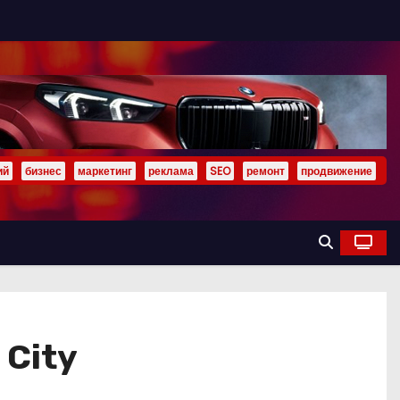
ий
бизнес
маркетинг
реклама
SEO
ремонт
продвижение
 City