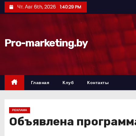
П
Чт. Авг 6th, 2026
1:40:31 PM
е
р
е
й
Pro-marketing.by
т
и
к
с
о
Главная
Клуб
Контакты
д
е
р
РЕКЛАМА
ж
Объявлена программа
и
м