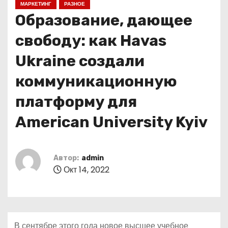
МАРКЕТИНГ
РАЗНОЕ
о
Образование, дающее
м
у
свободу: как Havas
Ukraine создали
коммуникационную
платформу для
American University Kyiv
Автор:
admin
Окт 14, 2022
В сентябре этого года новое высшее учебное