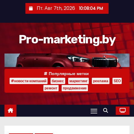
П
Пт. Авг 7th, 2026
10:08:06 PM
е
р
е
Pro-marketing.by
й
т
и
к
с
Популярные метки
о
#новости компаний
бизнес
маркетинг
реклама
SEO
д
ремонт
продвижение
е
р
ж
и
м