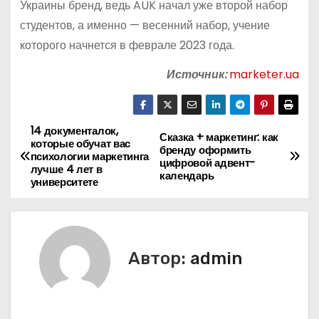
Украины бренд, ведь AUK начал уже второй набор
студентов, а именно — весенний набор, учение
которого начнется в феврале 2023 года.
Источник:
marketer.ua
14 документалок,
Н
Сказка + маркетинг: как
которые обучат вас
бренду оформить
психологии маркетинга
а
цифровой адвент-
лучше 4 лет в
календарь
университете
в
и
г
Автор:
admin
а
ц