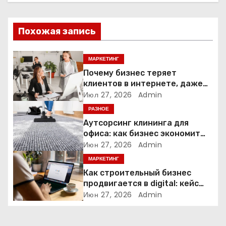
и
Похожая запись
я
п
МАРКЕТИНГ
Почему бизнес теряет
о
клиентов в интернете, даже
если у него есть сайт
Июл 27, 2026
Admin
з
РАЗНОЕ
а
Аутсорсинг клининга для
офиса: как бизнес экономит
п
время и деньги на уборке
Июн 27, 2026
Admin
МАРКЕТИНГ
и
Как строительный бизнес
продвигается в digital: кейс
с
нишевых услуг
Июн 27, 2026
Admin
я