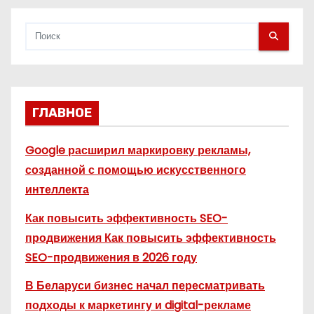
м
ГЛАВНОЕ
Google расширил маркировку рекламы,
созданной с помощью искусственного
интеллекта
Как повысить эффективность SEO-
продвижения Как повысить эффективность
SEO-продвижения в 2026 году
В Беларуси бизнес начал пересматривать
подходы к маркетингу и digital-рекламе