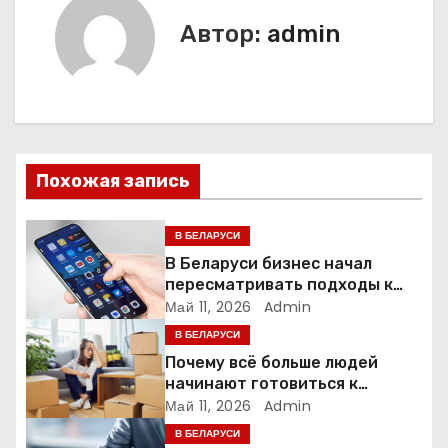
и
Автор:
admin
г
а
ц
Похожая запись
и
я
В БЕЛАРУСИ
В Беларуси бизнес начал
п
пересматривать подходы к
маркетингу и digital-рекламе
Май 11, 2026
Admin
о
В БЕЛАРУСИ
з
Почему всё больше людей
начинают готовиться к
а
переезду заранее
Май 11, 2026
Admin
В БЕЛАРУСИ
п