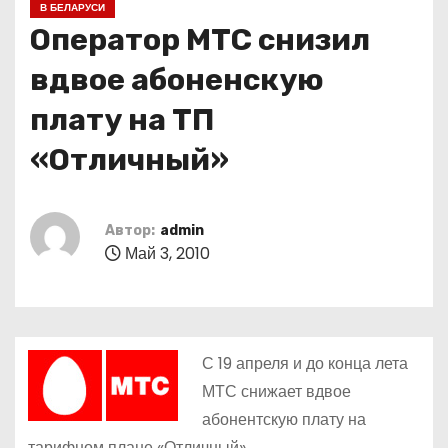
В БЕЛАРУСИ
о
Оператор МТС снизил
м
у
вдвое абоненскую
плату на ТП
«Отличный»
Автор:
admin
Май 3, 2010
С 19 апреля и до конца лета
МТС снижает вдвое
абонентскую плату на
тарифном плане «Отличный».