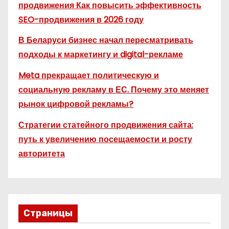
продвижения Как повысить эффективность
SEO-продвижения в 2026 году
В Беларуси бизнес начал пересматривать
подходы к маркетингу и digital-рекламе
Meta прекращает политическую и
социальную рекламу в ЕС. Почему это меняет
рынок цифровой рекламы?
Стратегии статейного продвижения сайта:
путь к увеличению посещаемости и росту
авторитета
Страницы