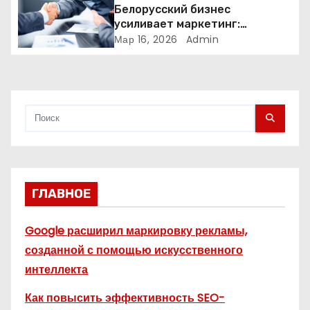
Белорусский бизнес
и
усиливает маркетинг:
компании меняют стратегии
Мар 16, 2026
Admin
с
продвижения
я
м
ГЛАВНОЕ
Google расширил маркировку рекламы,
созданной с помощью искусственного
интеллекта
Как повысить эффективность SEO-