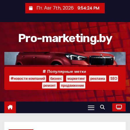
П
Пт. Авг 7th, 2026
9:54:24 PM
е
р
е
Pro-marketing.by
й
т
и
к
с
Популярные метки
о
#новости компаний
бизнес
маркетинг
реклама
SEO
д
ремонт
продвижение
е
р
ж
и
м