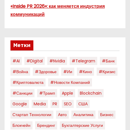
«Inside PR 2026»: как меняется индустрия
коммуникаций
Метки
#AI
#digital
#nvidia
#telegram
#банк
#война
#здоровье
#ии
#кино
#кризис
#криптовалюта
#новости Компаний
#санкции
#трамп
Apple
Blockchain
Google
Media
PR
SEO
США
Стартап Технологии
Авто
Аналитика
Бизнес
Блокчейн
Брендинг
Бухгалтерские Услуги