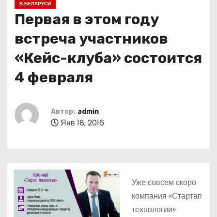
В БЕЛАРУСИ
о
Первая в этом году
м
у
встреча участников
«Кейс-клуба» состоится
4 февраля
Автор:
admin
Янв 18, 2016
Уже совсем скоро
компания «Стартап
технологии»