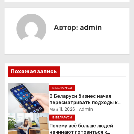
в
и
Автор:
admin
г
а
ц
и
Похожая запись
я
В БЕЛАРУСИ
п
В Беларуси бизнес начал
пересматривать подходы к
о
маркетингу и digital-рекламе
Май 11, 2026
Admin
В БЕЛАРУСИ
з
Почему всё больше людей
а
начинают готовиться к