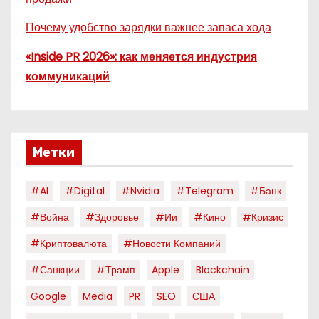
Почему удобство зарядки важнее запаса хода
«Inside PR 2026»: как меняется индустрия
коммуникаций
Метки
#AI
#digital
#nvidia
#telegram
#банк
#война
#здоровье
#ии
#кино
#кризис
#криптовалюта
#новости Компаний
#санкции
#трамп
Apple
Blockchain
Google
Media
PR
SEO
США