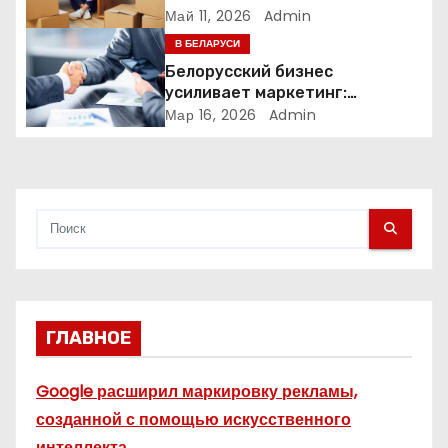
переезду заранее
Май 11, 2026
Admin
п
В БЕЛАРУСИ
Белорусский бизнес
и
усиливает маркетинг:
компании меняют стратегии
Мар 16, 2026
Admin
с
продвижения
я
м
ГЛАВНОЕ
Google расширил маркировку рекламы,
созданной с помощью искусственного
интеллекта