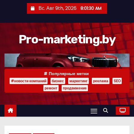
П
Вс. Авг 9th, 2026
8:01:32 AM
е
р
е
Pro-marketing.by
й
т
и
к
с
Популярные метки
о
#новости компаний
бизнес
маркетинг
реклама
SEO
д
ремонт
продвижение
е
р
ж
и
м