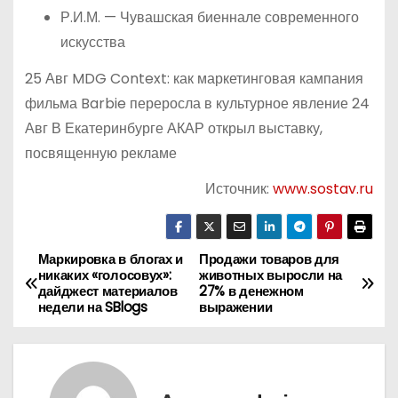
Р.И.М. — Чувашская биеннале современного
искусства
25 Авг MDG Context: как маркетинговая кампания
фильма Barbie переросла в культурное явление 24
Авг В Екатеринбурге АКАР открыл выставку,
посвященную рекламе
Источник:
www.sostav.ru
Маркировка в блогах и
Продажи товаров для
Н
никаких «голосовух»:
животных выросли на
дайджест материалов
27% в денежном
а
недели на SBlogs
выражении
в
и