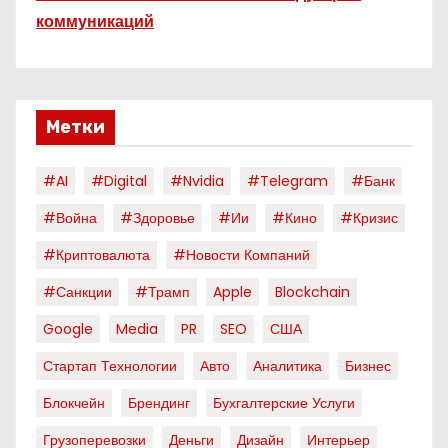
коммуникаций
Метки
#AI
#digital
#nvidia
#telegram
#банк
#война
#здоровье
#ии
#кино
#кризис
#криптовалюта
#новости Компаний
#санкции
#трамп
Apple
Blockchain
Google
Media
PR
SEO
США
Стартап Технологии
Авто
Аналитика
Бизнес
Блокчейн
Брендинг
Бухгалтерские Услуги
Грузоперевозки
Деньги
Дизайн
Интерьер