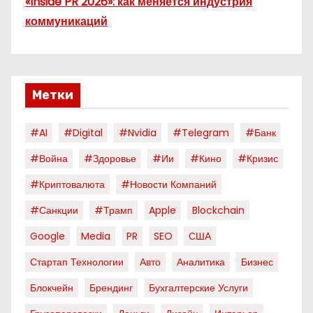
«Inside PR 2026»: как меняется индустрия
коммуникаций
Метки
#AI
#digital
#nvidia
#telegram
#банк
#война
#здоровье
#ии
#кино
#кризис
#криптовалюта
#новости Компаний
#санкции
#трамп
Apple
Blockchain
Google
Media
PR
SEO
США
Стартап Технологии
Авто
Аналитика
Бизнес
Блокчейн
Брендинг
Бухгалтерские Услуги