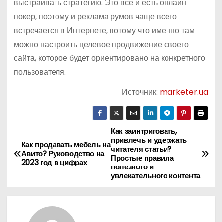
выстраивать стратегию. Это все и есть онлайн
покер, поэтому и реклама румов чаще всего
встречается в Интернете, потому что именно там
можно настроить целевое продвижение своего
сайта, которое будет ориентировано на конкретного
пользователя.
Источник:
marketer.ua
Как заинтриговать,
Н
привлечь и удержать
Как продавать мебель на
читателя статьи?
а
Авито? Руководство на
Простые правила
2023 год в цифрах
полезного и
в
увлекательного контента
и
г