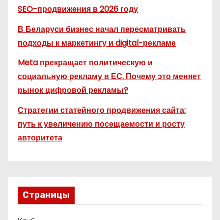
SEO-продвижения в 2026 году
В Беларуси бизнес начал пересматривать
подходы к маркетингу и digital-рекламе
Meta прекращает политическую и
социальную рекламу в ЕС. Почему это меняет
рынок цифровой рекламы?
Стратегии статейного продвижения сайта:
путь к увеличению посещаемости и росту
авторитета
Страницы