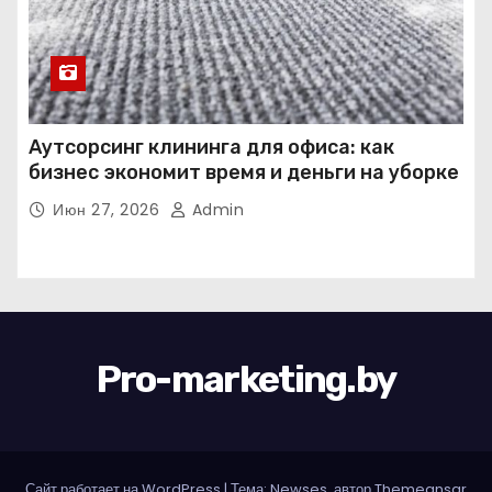
Аутсорсинг клининга для офиса: как
бизнес экономит время и деньги на уборке
Июн 27, 2026
Admin
Pro-marketing.by
Сайт работает на WordPress
|
Тема: Newses, автор
Themeansar