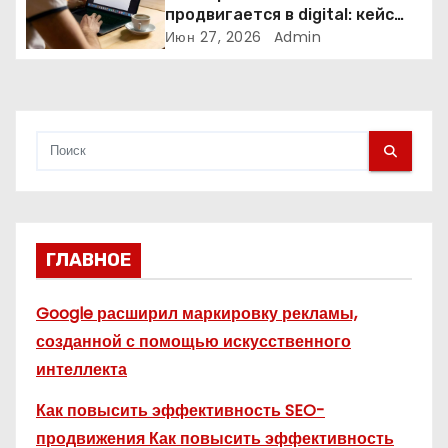
с
продвигается в digital: кейс
нишевых услуг
Июн 27, 2026
Admin
я
м
ГЛАВНОЕ
Google расширил маркировку рекламы,
созданной с помощью искусственного
интеллекта
Как повысить эффективность SEO-
продвижения Как повысить эффективность