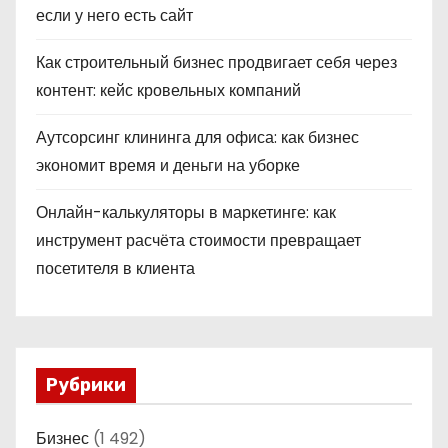
если у него есть сайт
Как строительный бизнес продвигает себя через
контент: кейс кровельных компаний
Аутсорсинг клининга для офиса: как бизнес
экономит время и деньги на уборке
Онлайн-калькуляторы в маркетинге: как
инструмент расчёта стоимости превращает
посетителя в клиента
Рубрики
Бизнес
(1 492)