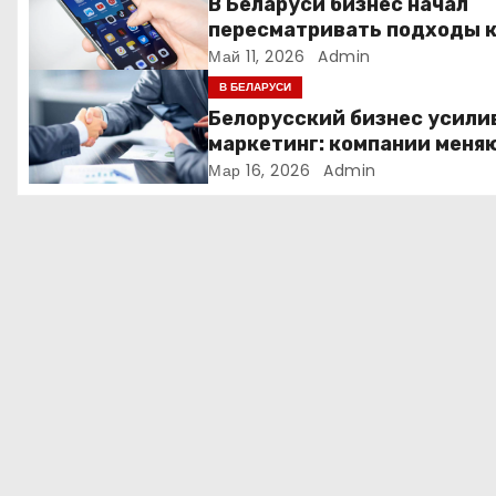
В Беларуси бизнес начал
п
пересматривать подходы 
маркетингу и digital-рекла
Май 11, 2026
Admin
о
В БЕЛАРУСИ
з
Белорусский бизнес усили
маркетинг: компании меня
а
стратегии продвижения
Мар 16, 2026
Admin
п
и
с
я
м