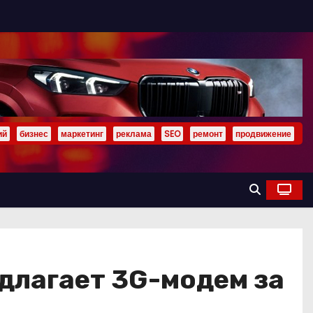
ий
бизнес
маркетинг
реклама
SEO
ремонт
продвижение
длагает 3G-модем за