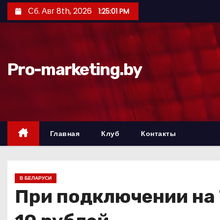
П
Сб. Авг 8th, 2026
1:25:02 PM
е
р
е
й
Pro-marketing.by
т
и
к
с
о
Главная
Клуб
Контакты
д
е
р
В БЕЛАРУСИ
ж
При подключении на 
и
м