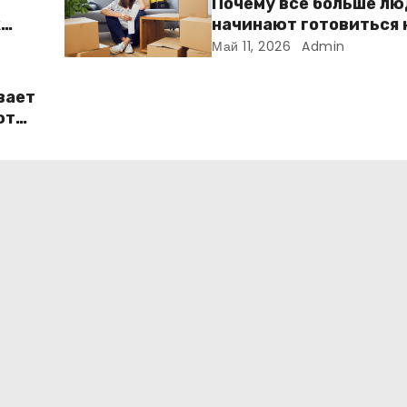
Почему всё больше л
к
начинают готовиться 
ме
переезду заранее
Май 11, 2026
Admin
вает
ют