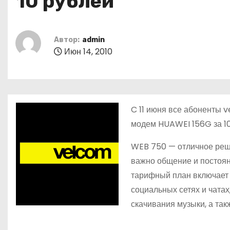
10 рублей
о
м
у
Автор:
admin
Июн 14, 2010
C 11 июня все абоненты
модем HUAWEI 156G за 10
WEB 750 — отличное реше
важно общение и постоян
тарифный план включает 
социальных сетях и чатах
скачивания музыки, а так