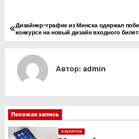
Дизайнер-график из Минска одержал побе
Н
конкурсе на новый дизайн входного биле
а
в
и
Автор:
admin
г
а
ц
Похожая запись
и
я
В БЕЛАРУСИ