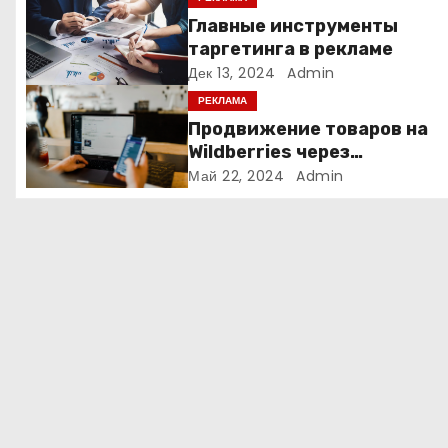
я
Главные инструменты
п
таргетинга в рекламе
Дек 13, 2024
Admin
о
РЕКЛАМА
з
Продвижение товаров на
Wildberries через
а
Яндекс.Директ в 2024 году
Май 22, 2024
Admin
Полное руководство
п
и
с
я
м