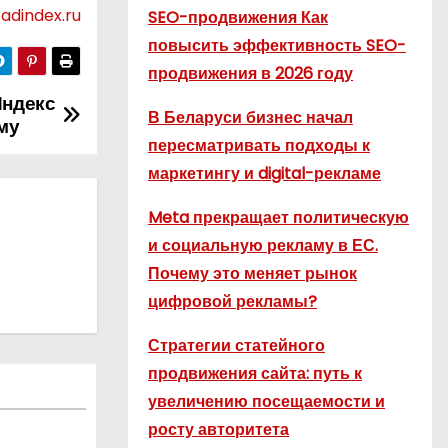
adindex.ru
SEO-продвижения Как
повысить эффективность SEO-
продвижения в 2026 году
Яндекс
В Беларуси бизнес начал
му
пересматривать подходы к
маркетингу и digital-рекламе
Meta прекращает политическую
и социальную рекламу в ЕС.
Почему это меняет рынок
цифровой рекламы?
Стратегии статейного
продвижения сайта: путь к
увеличению посещаемости и
росту авторитета