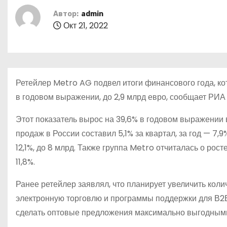
о
Автор:
admin
м
Окт 21, 2022
у
Ретейлер Metro AG подвел итоги финансового года, ко
в годовом выражении, до 2,9 млрд евро, сообщает РИА
Этот показатель вырос на 39,6% в годовом выражении 
продаж в России составил 5,1% за квартал, за год — 7,
12,1%, до 8 млрд. Также группа Metro отчиталась о ро
11,8%.
Ранее ретейлер заявлял, что планирует увеличить колич
электронную торговлю и программы поддержки для В2В
сделать оптовые предложения максимально выгодными