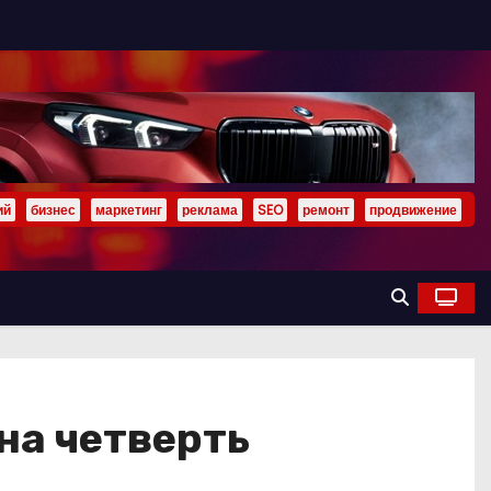
ий
бизнес
маркетинг
реклама
SEO
ремонт
продвижение
на четверть