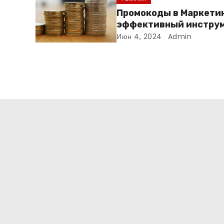
Промокоды в Маркетин
эффективный инструм
увеличения продаж и
Июн 4, 2024
Admin
привлечения клиенто
: