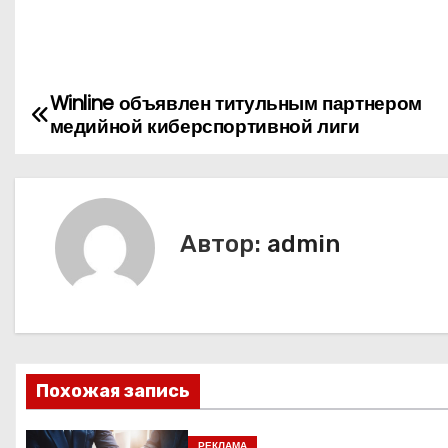
Winline объявлен титульным партнером
Н
медийной киберспортивной лиги
а
в
и
Автор:
admin
г
а
ц
Похожая запись
и
РЕКЛАМА