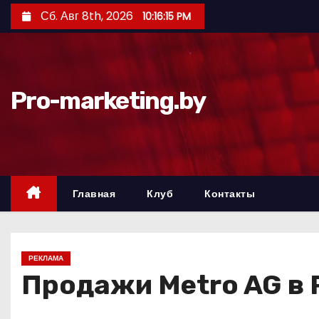
П
Сб. Авг 8th, 2026
10:16:16 PM
е
р
е
й
Pro-marketing.by
т
и
к
с
о
Главная
Клуб
Контакты
д
е
р
РЕКЛАМА
ж
Продажи Metro AG в 
и
м