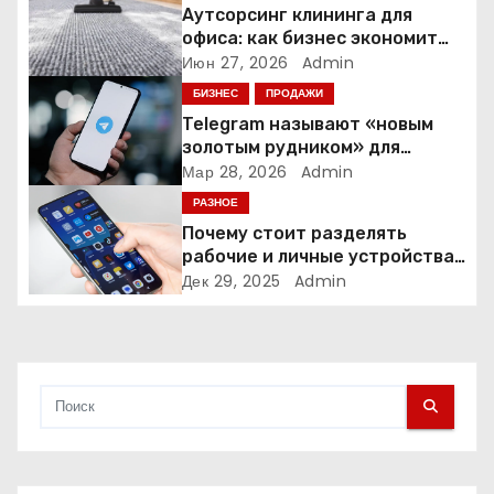
п
Аутсорсинг клининга для
офиса: как бизнес экономит
о
время и деньги на уборке
Июн 27, 2026
Admin
БИЗНЕС
ПРОДАЖИ
з
Telegram называют «новым
а
золотым рудником» для
креаторов: как блогеры
Мар 28, 2026
Admin
п
создают онлайн-бизнес
РАЗНОЕ
Почему стоит разделять
и
рабочие и личные устройства
— и чем опасно всё смешивать
Дек 29, 2025
Admin
с
я
м