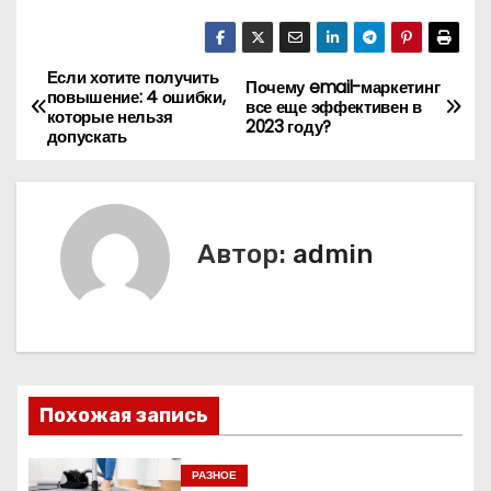
Если хотите получить
Н
Почему email-маркетинг
повышение: 4 ошибки,
все еще эффективен в
которые нельзя
а
2023 году?
допускать
в
и
Автор:
admin
г
а
ц
и
Похожая запись
я
РАЗНОЕ