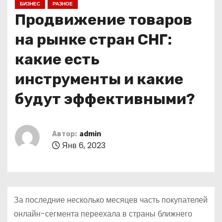
БИЗНЕС
РАЗНОЕ
о
Продвижение товаров
м
у
на рынке стран СНГ:
какие есть
инструменты и какие
будут эффективными?
Автор:
admin
Янв 6, 2023
За последние несколько месяцев часть покупателей
онлайн-сегмента переехала в страны ближнего