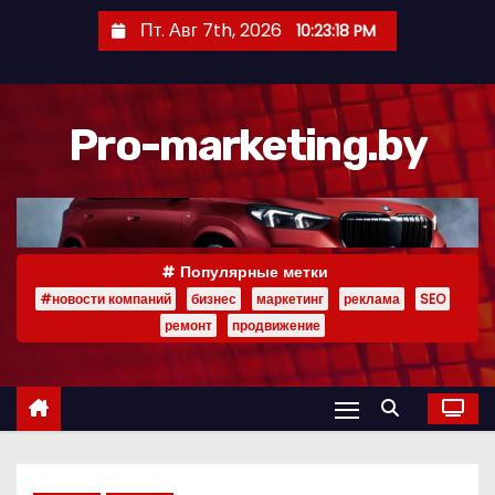
П
Пт. Авг 7th, 2026
10:23:19 PM
е
р
е
Pro-marketing.by
й
т
и
к
с
Популярные метки
о
#новости компаний
бизнес
маркетинг
реклама
SEO
д
ремонт
продвижение
е
р
ж
и
м