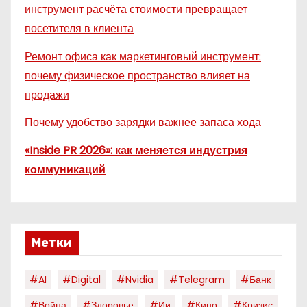
инструмент расчёта стоимости превращает
посетителя в клиента
Ремонт офиса как маркетинговый инструмент:
почему физическое пространство влияет на
продажи
Почему удобство зарядки важнее запаса хода
«Inside PR 2026»: как меняется индустрия
коммуникаций
Метки
#AI
#digital
#nvidia
#telegram
#банк
#война
#здоровье
#ии
#кино
#кризис