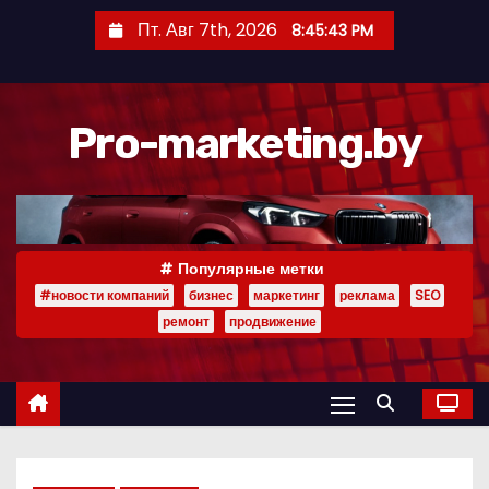
П
Пт. Авг 7th, 2026
8:45:44 PM
е
р
е
Pro-marketing.by
й
т
и
к
с
Популярные метки
о
#новости компаний
бизнес
маркетинг
реклама
SEO
д
ремонт
продвижение
е
р
ж
и
м