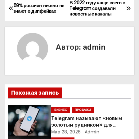
В 2022 году чаще всего в
Н
59% россиян ничего не
Telegram создавали
знают о дипфейках
новостные каналы
а
в
и
Автор:
admin
г
а
ц
Похожая запись
и
я
БИЗНЕС
ПРОДАЖИ
Telegram называют «новым
п
золотым рудником» для
креаторов: как блогеры
Мар 28, 2026
Admin
о
создают онлайн-бизнес