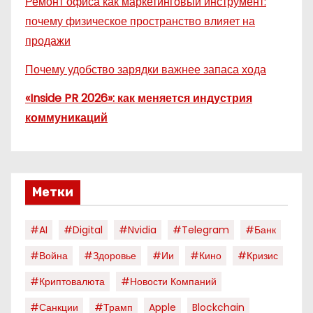
Ремонт офиса как маркетинговый инструмент:
почему физическое пространство влияет на
продажи
Почему удобство зарядки важнее запаса хода
«Inside PR 2026»: как меняется индустрия
коммуникаций
Метки
#AI
#digital
#nvidia
#telegram
#банк
#война
#здоровье
#ии
#кино
#кризис
#криптовалюта
#новости Компаний
#санкции
#трамп
Apple
Blockchain