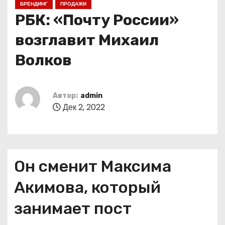
БРЕНДИНГ
ПРОДАЖИ
о
РБК: «Почту России»
м
у
возглавит Михаил
Волков
Автор:
admin
Дек 2, 2022
Он сменит Максима
Акимова, который
занимает пост