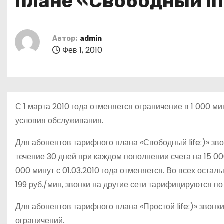
плане «Свободный lif
о
м
у
Автор:
admin
Фев 1, 2010
С 1 марта 2010 года отменяется ограничение в 1 000 м
условия обслуживания.
Для абонентов тарифного плана «Свободный life:)» звон
течение 30 дней при каждом пополнении счета на 15 00
000 минут с 01.03.2010 года отменяется. Во всех остал
199 руб./мин, звонки на другие сети тарифицируются по
Для абонентов тарифного плана «Простой life:)» звонк
ограничений.