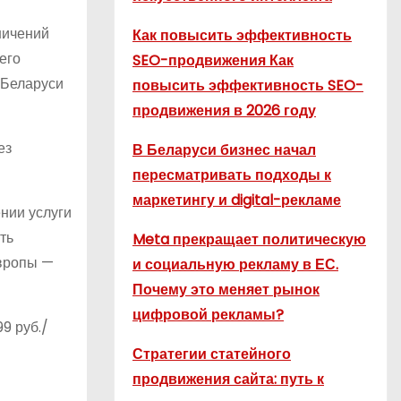
ничений
Как повысить эффективность
его
SEO-продвижения Как
й Беларуси
повысить эффективность SEO-
продвижения в 2026 году
ез
В Беларуси бизнес начал
пересматривать подходы к
маркетингу и digital-рекламе
нии услуги
ть
Meta прекращает политическую
Европы —
и социальную рекламу в ЕС.
Почему это меняет рынок
цифровой рекламы?
9 руб./
Стратегии статейного
продвижения сайта: путь к