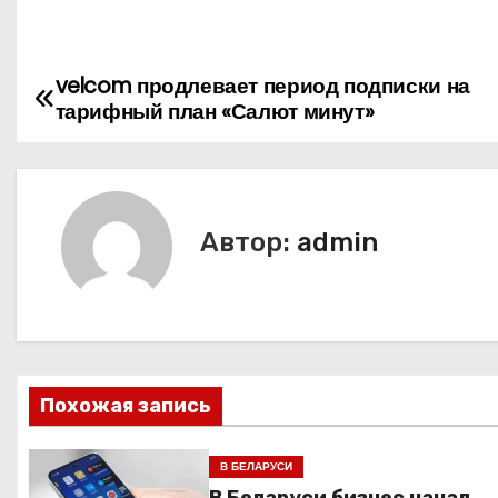
velcom продлевает период подписки на
Н
тарифный план «Салют минут»
а
в
и
Автор:
admin
г
а
ц
Похожая запись
и
я
В БЕЛАРУСИ