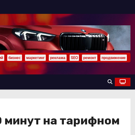
ий
бизнес
маркетинг
реклама
SEO
ремонт
продвижение
00 минут на тарифном