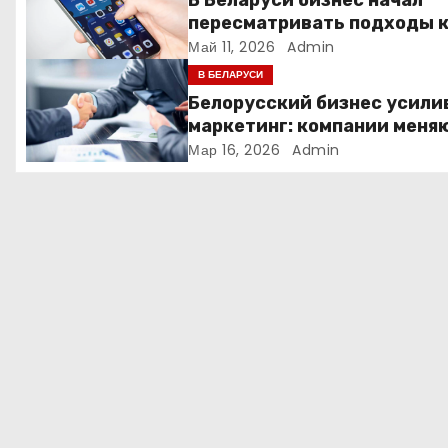
В Беларуси бизнес начал
п
пересматривать подходы 
маркетингу и digital-рекла
Май 11, 2026
Admin
о
В БЕЛАРУСИ
з
Белорусский бизнес усили
маркетинг: компании меня
а
стратегии продвижения
Мар 16, 2026
Admin
п
и
с
я
м