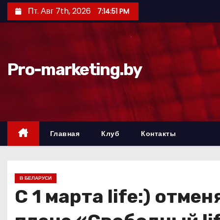
П
Пт. Авг 7th, 2026
7:14:52 PM
е
р
е
й
Pro-marketing.by
т
и
к
с
о
Главная
Клуб
Контакты
д
е
р
В БЕЛАРУСИ
ж
С 1 марта life:) отм
и
м