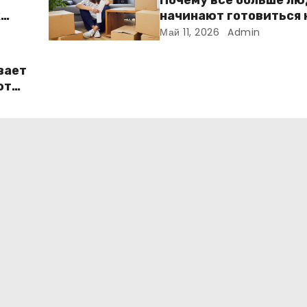
Почему всё больше л
к
начинают готовиться 
ме
переезду заранее
Май 11, 2026
Admin
вает
ют