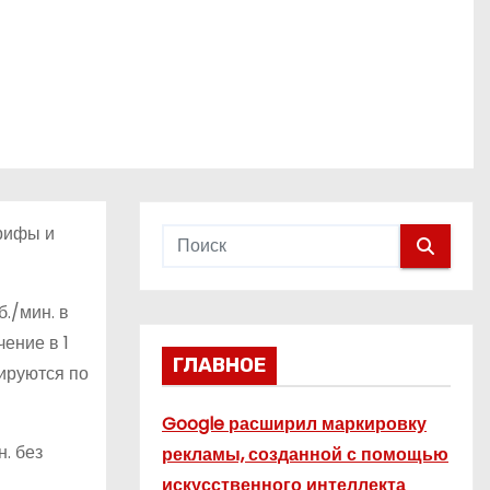
арифы и
б./мин. в
ение в 1
ГЛАВНОЕ
цируются по
Google расширил маркировку
. без
рекламы, созданной с помощью
искусственного интеллекта