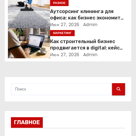
РАЗНОЕ
з
Аутсорсинг клининга для
офиса: как бизнес экономит
а
время и деньги на уборке
Июн 27, 2026
Admin
МАРКЕТИНГ
п
Как строительный бизнес
и
продвигается в digital: кейс
нишевых услуг
Июн 27, 2026
Admin
с
я
м
ГЛАВНОЕ