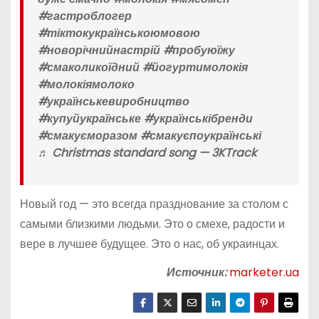
#гастроблогер
#тіктокукраїнськоюмовою
#новорічнийнастрій #пробуюїжу
#смаколикоїдний #йогуртимолокія
#молокіямолоко
#українськевиробництво
#купуйукраїнське #українськібренди
#смакуєморазом #смакуєпоукраїнські
♬ Christmas standard song — 3KTrack
Новый год — это всегда празднование за столом с
самыми близкими людьми. Это о смехе, радости и
вере в лучшее будущее. Это о нас, об украинцах.
Источник:
marketer.ua