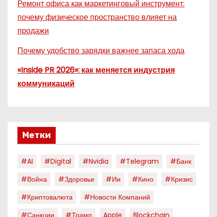
Ремонт офиса как маркетинговый инструмент:
почему физическое пространство влияет на
продажи
Почему удобство зарядки важнее запаса хода
«Inside PR 2026»: как меняется индустрия
коммуникаций
Метки
#AI
#digital
#nvidia
#telegram
#банк
#война
#здоровье
#ии
#кино
#кризис
#криптовалюта
#новости Компаний
#санкции
#трамп
Apple
Blockchain