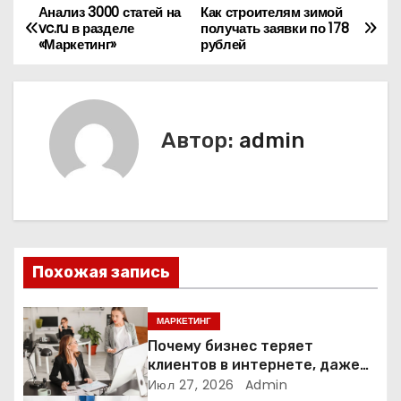
Анализ 3000 статей на
Как строителям зимой
Н
vc.ru в разделе
получать заявки по 178
«Маркетинг»
рублей
а
в
и
Автор:
admin
г
а
ц
Похожая запись
и
я
МАРКЕТИНГ
Почему бизнес теряет
п
клиентов в интернете, даже
если у него есть сайт
Июл 27, 2026
Admin
о