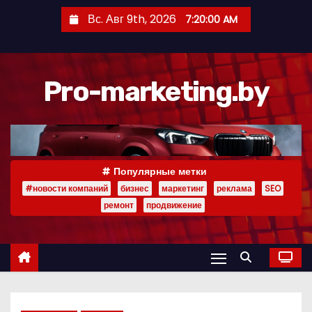
П
Вс. Авг 9th, 2026
7:20:01 AM
е
р
е
Pro-marketing.by
й
т
и
к
с
Популярные метки
о
#новости компаний
бизнес
маркетинг
реклама
SEO
д
ремонт
продвижение
е
р
ж
и
м