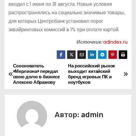
вводил с 1 июня по 31 августа. Новые условия
распространялись на социально значимые товары,
для которых Центробанк установил порог
эквайринговых комиссий в 1% при оплате картой.
Источник:
adindex.ru
Сооснователь
На российский рынок
Н
«Мерлиона» передал
выходит китайский
свою долю в бизнесе
бренд игровых ПК и
а
Алексею Абрамову
ноутбуков
в
и
Автор:
admin
г
а