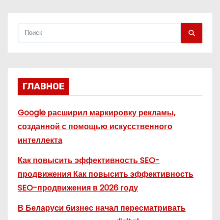
я
м
ГЛАВНОЕ
Google расширил маркировку рекламы,
созданной с помощью искусственного
интеллекта
Как повысить эффективность SEO-
продвижения Как повысить эффективность
SEO-продвижения в 2026 году
В Беларуси бизнес начал пересматривать