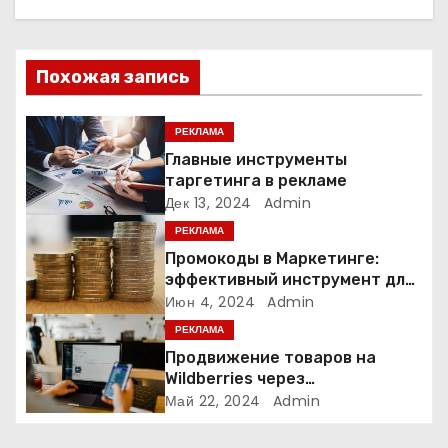
ц
и
Похожая запись
я
РЕКЛАМА
п
Главные инструменты
таргетинга в рекламе
о
Дек 13, 2024
Admin
РЕКЛАМА
з
Промокоды в Маркетинге:
а
эффективный инструмент для
увеличения продаж и
Июн 4, 2024
Admin
п
привлечения клиентов
РЕКЛАМА
Продвижение товаров на
и
Wildberries через
Яндекс.Директ в 2024 году:
Май 22, 2024
Admin
с
Полное руководство