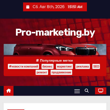
П
Сб. Авг 8th, 2026
1:51:51 AM
е
р
е
Pro-marketing.by
й
т
и
к
с
Популярные метки
о
#новости компаний
бизнес
маркетинг
реклама
SEO
д
ремонт
продвижение
е
р
ж
и
м