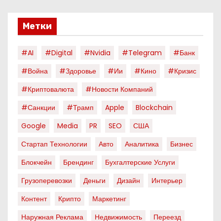
Метки
#AI
#digital
#nvidia
#telegram
#банк
#война
#здоровье
#ии
#кино
#кризис
#криптовалюта
#новости Компаний
#санкции
#трамп
Apple
Blockchain
Google
Media
PR
SEO
США
Стартап Технологии
Авто
Аналитика
Бизнес
Блокчейн
Брендинг
Бухгалтерские Услуги
Грузоперевозки
Деньги
Дизайн
Интерьер
Контент
Крипто
Маркетинг
Наружная Реклама
Недвижимость
Переезд