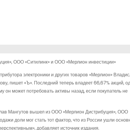
ция», ООО «Ситилинк» и ООО «Мерлион инвестиции»
стрибутора электроники и других товаров «Мерлион» Влади
у, пишет «Ъ». Последний теперь владеет 66,67% акций, о
му он может потребовать активы назад, если покупатель не
слав Мангутов вышел из ООО «Мерлион Дистрибуция», ООО
дажи доли мог стать тот фактор, что из России ушли осно
перспективным», добавляет источник издания.