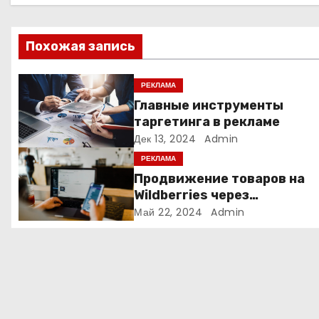
ц
Похожая запись
и
я
РЕКЛАМА
Главные инструменты
п
таргетинга в рекламе
Дек 13, 2024
Admin
о
РЕКЛАМА
з
Продвижение товаров на
Wildberries через
а
Яндекс.Директ в 2024 году
Май 22, 2024
Admin
Полное руководство
п
и
с