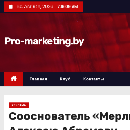
П
Вс. Авг 9th, 2026
7:19:10 AM
е
р
е
й
Pro-marketing.by
т
и
к
с
о
Главная
Клуб
Контакты
д
е
р
РЕКЛАМА
ж
Сооснователь «Мерл
и
м