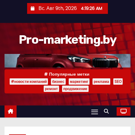
П
Вс. Авг 9th, 2026
4:19:27 AM
е
р
е
Pro-marketing.by
й
т
и
к
с
Популярные метки
о
#новости компаний
бизнес
маркетинг
реклама
SEO
д
ремонт
продвижение
е
р
ж
и
м