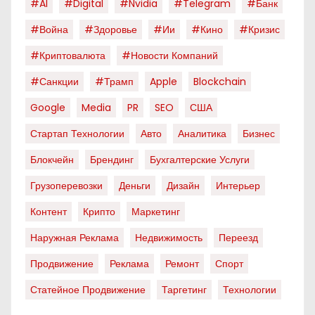
#AI
#digital
#nvidia
#telegram
#банк
#война
#здоровье
#ии
#кино
#кризис
#криптовалюта
#новости Компаний
#санкции
#трамп
Apple
Blockchain
Google
Media
PR
SEO
США
Стартап Технологии
Авто
Аналитика
Бизнес
Блокчейн
Брендинг
Бухгалтерские Услуги
Грузоперевозки
Деньги
Дизайн
Интерьер
Контент
Крипто
Маркетинг
Наружная Реклама
Недвижимость
Переезд
Продвижение
Реклама
Ремонт
Спорт
Статейное Продвижение
Таргетинг
Технологии