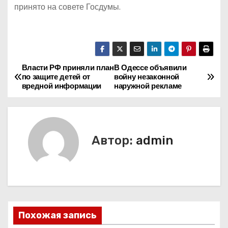
принято на совете Госдумы.
Власти РФ приняли план
В Одессе объявили
Н
по защите детей от
войну незаконной
вредной информации
наружной рекламе
а
в
и
Автор:
admin
г
а
ц
Похожая запись
и