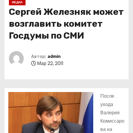
МЕДИА
о
Сергей Железняк может
м
у
возглавить комитет
Госдумы по СМИ
Автор:
admin
Мар 22, 2011
После
ухода
Валерия
Комиссаро
ва на