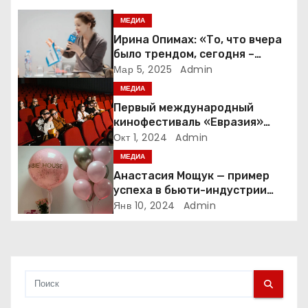
я
МЕДИА
Ирина Опимах: «То, что вчера
п
было трендом, сегодня –
норма»
Мар 5, 2025
Admin
о
МЕДИА
з
Первый международный
кинофестиваль «Евразия»
а
пройдет в Москве с 17 по 21
Окт 1, 2024
Admin
октября
МЕДИА
п
Анастасия Мощук — пример
и
успеха в бьюти-индустрии
Беларуси
Янв 10, 2024
Admin
с
я
м