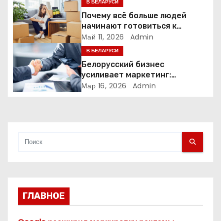
В БЕЛАРУСИ
з
Почему всё больше людей
а
начинают готовиться к
переезду заранее
Май 11, 2026
Admin
п
В БЕЛАРУСИ
Белорусский бизнес
и
усиливает маркетинг:
компании меняют стратегии
Мар 16, 2026
Admin
с
продвижения
я
м
ГЛАВНОЕ