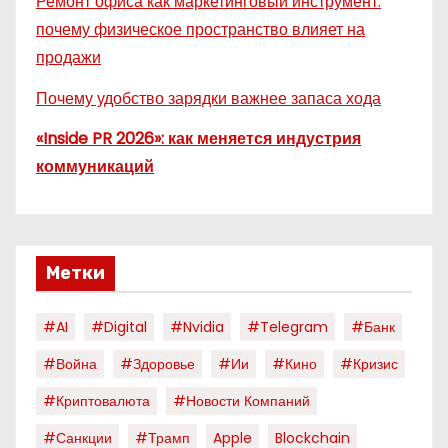
Ремонт офиса как маркетинговый инструмент:
почему физическое пространство влияет на
продажи
Почему удобство зарядки важнее запаса хода
«Inside PR 2026»: как меняется индустрия
коммуникаций
Метки
#AI
#digital
#nvidia
#telegram
#банк
#война
#здоровье
#ии
#кино
#кризис
#криптовалюта
#новости Компаний
#санкции
#трамп
Apple
Blockchain