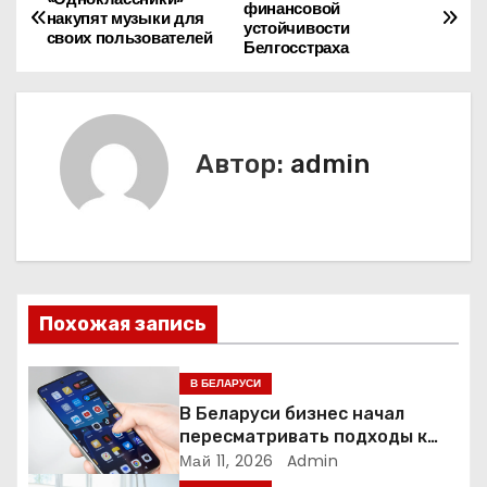
Н
финансовой
накупят музыки для
устойчивости
а
своих пользователей
Белгосстраха
в
и
Автор:
admin
г
а
ц
и
Похожая запись
я
В БЕЛАРУСИ
п
В Беларуси бизнес начал
пересматривать подходы к
о
маркетингу и digital-рекламе
Май 11, 2026
Admin