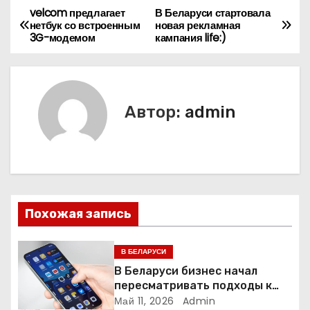
velcom предлагает
В Беларуси стартовала
Н
нетбук со встроенным
новая рекламная
3G-модемом
кампания life:)
а
в
и
Автор:
admin
г
а
ц
Похожая запись
и
я
В БЕЛАРУСИ
В Беларуси бизнес начал
п
пересматривать подходы к
маркетингу и digital-рекламе
Май 11, 2026
Admin