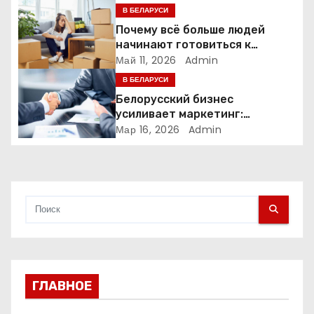
о
В БЕЛАРУСИ
з
Почему всё больше людей
начинают готовиться к
а
переезду заранее
Май 11, 2026
Admin
В БЕЛАРУСИ
п
Белорусский бизнес
и
усиливает маркетинг:
компании меняют стратегии
Мар 16, 2026
Admin
с
продвижения
я
м
ГЛАВНОЕ