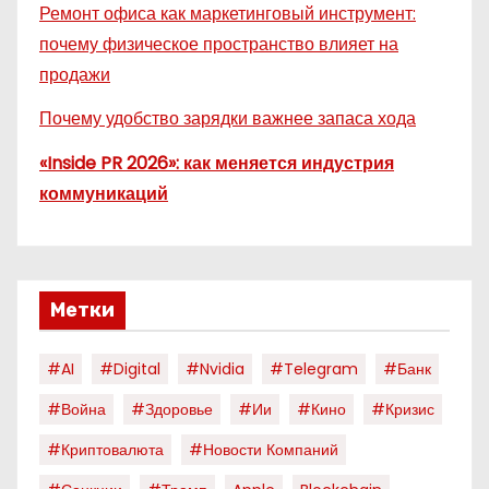
Ремонт офиса как маркетинговый инструмент:
почему физическое пространство влияет на
продажи
Почему удобство зарядки важнее запаса хода
«Inside PR 2026»: как меняется индустрия
коммуникаций
Метки
#AI
#digital
#nvidia
#telegram
#банк
#война
#здоровье
#ии
#кино
#кризис
#криптовалюта
#новости Компаний