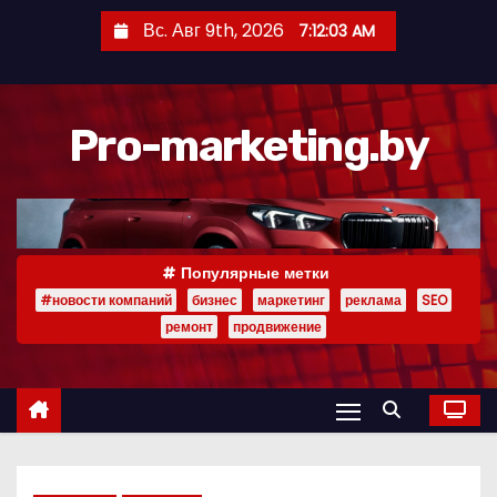
П
Вс. Авг 9th, 2026
7:12:04 AM
е
р
е
Pro-marketing.by
й
т
и
к
с
Популярные метки
о
#новости компаний
бизнес
маркетинг
реклама
SEO
д
ремонт
продвижение
е
р
ж
и
м