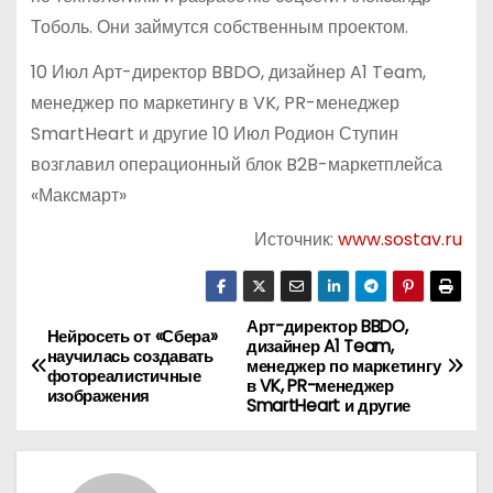
Тоболь. Они займутся собственным проектом.
10 Июл Арт-директор BBDO, дизайнер A1 Team,
менеджер по маркетингу в VK, PR-менеджер
SmartHeart и другие 10 Июл Родион Ступин
возглавил операционный блок B2B-маркетплейса
«Максмарт»
Источник:
www.sostav.ru
Арт-директор BBDO,
Н
Нейросеть от «Сбера»
дизайнер A1 Team,
научилась создавать
менеджер по маркетингу
а
фотореалистичные
в VK, PR-менеджер
изображения
SmartHeart и другие
в
и