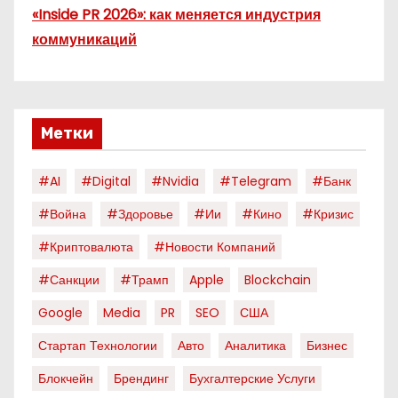
«Inside PR 2026»: как меняется индустрия
коммуникаций
Метки
#AI
#digital
#nvidia
#telegram
#банк
#война
#здоровье
#ии
#кино
#кризис
#криптовалюта
#новости Компаний
#санкции
#трамп
Apple
Blockchain
Google
Media
PR
SEO
США
Стартап Технологии
Авто
Аналитика
Бизнес
Блокчейн
Брендинг
Бухгалтерские Услуги