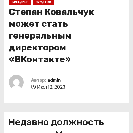
БРЕНДИНГ
ПРОДАЖИ
о
Степан Ковальчук
м
у
может стать
генеральным
директором
«ВКонтакте»
Автор:
admin
Июл 12, 2023
Недавно должность