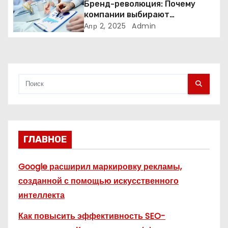
Бренд-революция: Почему
компании выбирают
с
адаптивные логотипы?
Апр 2, 2025
Admin
я
м
ГЛАВНОЕ
Google расширил маркировку рекламы,
созданной с помощью искусственного
интеллекта
Как повысить эффективность SEO-