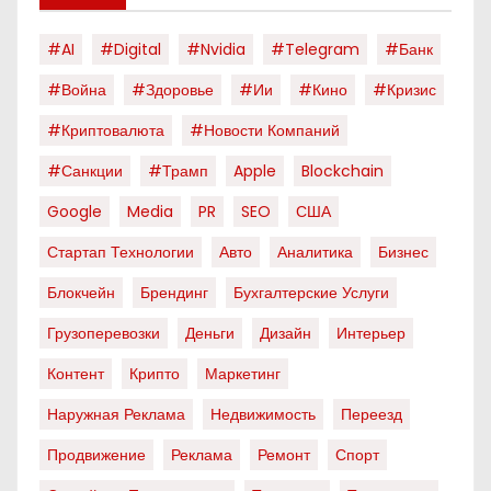
#AI
#digital
#nvidia
#telegram
#банк
#война
#здоровье
#ии
#кино
#кризис
#криптовалюта
#новости Компаний
#санкции
#трамп
Apple
Blockchain
Google
Media
PR
SEO
США
Стартап Технологии
Авто
Аналитика
Бизнес
Блокчейн
Брендинг
Бухгалтерские Услуги
Грузоперевозки
Деньги
Дизайн
Интерьер
Контент
Крипто
Маркетинг
Наружная Реклама
Недвижимость
Переезд
Продвижение
Реклама
Ремонт
Спорт