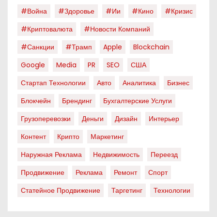
#война
#здоровье
#ии
#кино
#кризис
#криптовалюта
#новости Компаний
#санкции
#трамп
Apple
Blockchain
Google
Media
PR
SEO
США
Стартап Технологии
Авто
Аналитика
Бизнес
Блокчейн
Брендинг
Бухгалтерские Услуги
Грузоперевозки
Деньги
Дизайн
Интерьер
Контент
Крипто
Маркетинг
Наружная Реклама
Недвижимость
Переезд
Продвижение
Реклама
Ремонт
Спорт
Статейное Продвижение
Таргетинг
Технологии