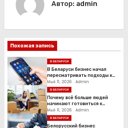
Автор:
admin
г
а
ц
и
Похожая запись
я
В БЕЛАРУСИ
п
В Беларуси бизнес начал
пересматривать подходы к
о
маркетингу и digital-рекламе
Май 11, 2026
Admin
В БЕЛАРУСИ
з
Почему всё больше людей
а
начинают готовиться к
переезду заранее
Май 11, 2026
Admin
п
В БЕЛАРУСИ
Белорусский бизнес