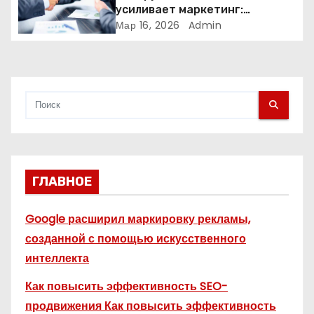
и
усиливает маркетинг:
компании меняют стратегии
Мар 16, 2026
Admin
с
продвижения
я
м
ГЛАВНОЕ
Google расширил маркировку рекламы,
созданной с помощью искусственного
интеллекта
Как повысить эффективность SEO-
продвижения Как повысить эффективность