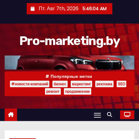
П
Пт. Авг 7th, 2026
5:46:05 AM
е
р
е
Pro-marketing.by
й
т
и
к
с
Популярные метки
о
#новости компаний
бизнес
маркетинг
реклама
SEO
д
ремонт
продвижение
е
р
ж
и
м