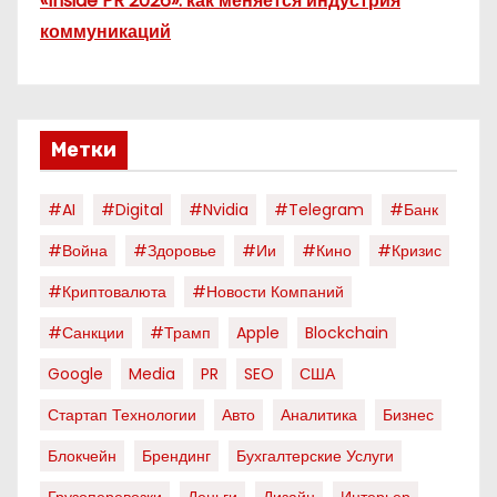
«Inside PR 2026»: как меняется индустрия
коммуникаций
Метки
#AI
#digital
#nvidia
#telegram
#банк
#война
#здоровье
#ии
#кино
#кризис
#криптовалюта
#новости Компаний
#санкции
#трамп
Apple
Blockchain
Google
Media
PR
SEO
США
Стартап Технологии
Авто
Аналитика
Бизнес
Блокчейн
Брендинг
Бухгалтерские Услуги
Грузоперевозки
Деньги
Дизайн
Интерьер