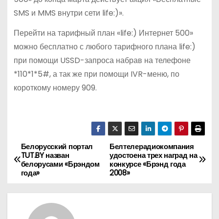
SMS и MMS внутри сети life:)».
Перейти на тарифный план «life:) Интернет 500»
можно бесплатно с любого тарифного плана life:)
при помощи USSD-запроса набрав на телефоне
*110*1*5#, а так же при помощи IVR-меню, по
короткому номеру 909.
Белорусский портал
Белтелерадиокомпания
Н
TUT.BY назван
удостоена трех наград на
белорусами «Брэндом
конкурсе «Брэнд года
а
года»
2008»
в
и